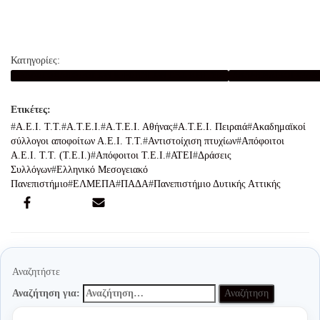
Κατηγορίες:
ΣΥΛΛΟΓΟΣ ΑΠΟΦΟΙΤΩΝ & ΦΟΙΤΗΤΩΝ Τ.Ε.Ι. ΚΡΗΤΗΣ
ΑΚΑΔΗΜΑΪΚΟΙ ΣΥΛΛΟΓΟΙ
Α.Ε.Ι. Τ.Τ.
Α.Τ.Ε.Ι.
Α.Τ.Ε.Ι. Αθήνας
Α.Τ.Ε.Ι. Πειραιά
Ακαδημαϊκοί
σύλλογοι αποφοίτων Α.Ε.Ι. Τ.Τ.
Αντιστοίχιση πτυχίων
Απόφοιτοι
Α.Ε.Ι. Τ.Τ. (Τ.Ε.Ι.)
Απόφοιτοι Τ.Ε.Ι.
ΑΤΕΙ
Δράσεις
Συλλόγων
Ελληνικό Μεσογειακό
Πανεπιστήμιο
ΕΛΜΕΠΑ
ΠΑΔΑ
Πανεπιστήμιο Δυτικής Αττικής
Αναζητήστε
Αναζήτηση για: