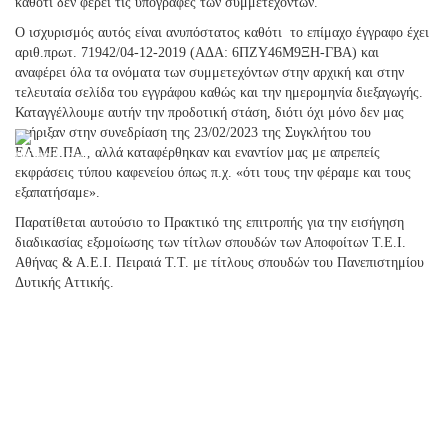
καθότι δεν φέρει τις υπογραφές των συμμετεχόντων.
Ο ισχυρισμός αυτός είναι ανυπόστατος καθότι το επίμαχο έγγραφο έχει
αριθ.πρωτ. 71942/04-12-2019 (ΑΔΑ: 6ΠΖΥ46Μ9ΞΗ-ΓΒΑ) και
αναφέρει όλα τα ονόματα των συμμετεχόντων στην αρχική και στην
τελευταία σελίδα του εγγράφου καθώς και την ημερομηνία διεξαγωγής.
Καταγγέλλουμε αυτήν την προδοτική στάση, διότι όχι μόνο δεν μας
στήριξαν στην συνεδρίαση της 23/02/2023 της Συγκλήτου του
ΕΛ.ΜΕ.ΠΑ., αλλά καταφέρθηκαν και εναντίον μας με απρεπείς
εκφράσεις τύπου καφενείου όπως π.χ. «ότι τους την φέραμε και τους
εξαπατήσαμε».
Παρατίθεται αυτούσιο το Πρακτικό της επιτροπής για την εισήγηση
διαδικασίας εξομοίωσης των τίτλων σπουδών των Αποφοίτων Τ.Ε.Ι.
Αθήνας & Α.Ε.Ι. Πειραιά Τ.Τ. με τίτλους σπουδών του Πανεπιστημίου
Δυτικής Αττικής.