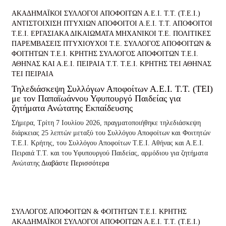
ΑΚΑΔΗΜΑΪΚΟΙ ΣΥΛΛΟΓΟΙ ΑΠΟΦΟΙΤΩΝ Α.Ε.Ι. Τ.Τ. (Τ.Ε.Ι.)
ΑΝΤΙΣΤΟΙΧΙΣΗ ΠΤΥΧΙΩΝ
ΑΠΟΦΟΙΤΟΙ Α.Ε.Ι. Τ.Τ.
ΑΠΟΦΟΙΤΟΙ
Τ.Ε.Ι.
ΕΡΓΑΣΙΑΚΑ ΔΙΚΑΙΩΜΑΤΑ
ΜΗΧΑΝΙΚΟΙ Τ.Ε.
ΠΟΛΙΤΙΚΕΣ
ΠΑΡΕΜΒΑΣΕΙΣ
ΠΤΥΧΙΟΥΧΟΙ Τ.Ε.
ΣΥΛΛΟΓΟΣ ΑΠΟΦΟΙΤΩΝ &
ΦΟΙΤΗΤΩΝ Τ.Ε.Ι. ΚΡΗΤΗΣ
ΣΥΛΛΟΓΟΣ ΑΠΟΦΟΙΤΩΝ Τ.Ε.Ι.
ΑΘΗΝΑΣ ΚΑΙ Α.Ε.Ι. ΠΕΙΡΑΙΑ Τ.Τ.
Τ.Ε.Ι. ΚΡΗΤΗΣ
ΤΕΙ ΑΘΗΝΑΣ
ΤΕΙ ΠΕΙΡΑΙΑ
Τηλεδιάσκεψη Συλλόγων Αποφοίτων Α.Ε.Ι. Τ.Τ. (ΤΕΙ)
με τον Παπαϊωάννου Υφυπουργό Παιδείας για
ζητήματα Ανώτατης Εκπαίδευσης
Σήμερα, Τρίτη 7 Ιουλίου 2026, πραγματοποιήθηκε τηλεδιάσκεψη
διάρκειας 25 λεπτών μεταξύ του Συλλόγου Αποφοίτων και Φοιτητών
Τ.Ε.Ι. Κρήτης, του Συλλόγου Αποφοίτων Τ.Ε.Ι. Αθήνας και Α.Ε.Ι.
Πειραιά Τ.Τ. και του Υφυπουργού Παιδείας, αρμόδιου για ζητήματα
Ανώτατης
Διαβάστε Περισσότερα
ΣΥΛΛΟΓΟΣ ΑΠΟΦΟΙΤΩΝ & ΦΟΙΤΗΤΩΝ Τ.Ε.Ι. ΚΡΗΤΗΣ
ΑΚΑΔΗΜΑΪΚΟΙ ΣΥΛΛΟΓΟΙ ΑΠΟΦΟΙΤΩΝ Α.Ε.Ι. Τ.Τ. (Τ.Ε.Ι.)