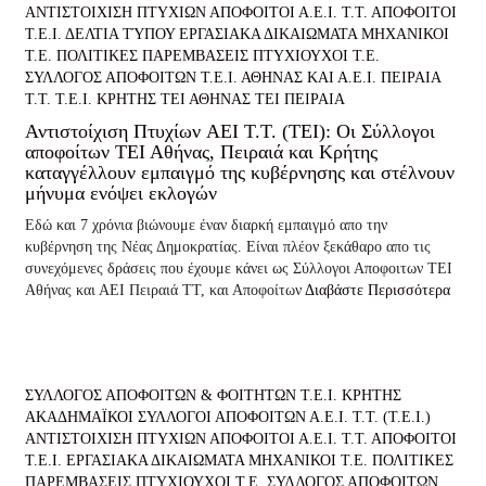
ΑΝΤΙΣΤΟΙΧΙΣΗ ΠΤΥΧΙΩΝ
ΑΠΟΦΟΙΤΟΙ Α.Ε.Ι. Τ.Τ.
ΑΠΟΦΟΙΤΟΙ
Τ.Ε.Ι.
ΔΕΛΤΙΑ ΤΎΠΟΥ
ΕΡΓΑΣΙΑΚΑ ΔΙΚΑΙΩΜΑΤΑ
ΜΗΧΑΝΙΚΟΙ
Τ.Ε.
ΠΟΛΙΤΙΚΕΣ ΠΑΡΕΜΒΑΣΕΙΣ
ΠΤΥΧΙΟΥΧΟΙ Τ.Ε.
ΣΥΛΛΟΓΟΣ ΑΠΟΦΟΙΤΩΝ Τ.Ε.Ι. ΑΘΗΝΑΣ ΚΑΙ Α.Ε.Ι. ΠΕΙΡΑΙΑ
Τ.Τ.
Τ.Ε.Ι. ΚΡΗΤΗΣ
ΤΕΙ ΑΘΗΝΑΣ
ΤΕΙ ΠΕΙΡΑΙΑ
Αντιστοίχιση Πτυχίων AEI T.T. (ΤΕΙ): Οι Σύλλογοι
αποφοίτων ΤΕΙ Αθήνας, Πειραιά και Κρήτης
καταγγέλλουν εμπαιγμό της κυβέρνησης και στέλνουν
μήνυμα ενόψει εκλογών
Εδώ και 7 χρόνια βιώνουμε έναν διαρκή εμπαιγμό απο την
κυβέρνηση της Νέας Δημοκρατίας. Είναι πλέον ξεκάθαρο απο τις
συνεχόμενες δράσεις που έχουμε κάνει ως Σύλλογοι Αποφοιτων ΤΕΙ
Αθήνας και ΑΕΙ Πειραιά ΤΤ, και Αποφοίτων
Διαβάστε Περισσότερα
ΣΥΛΛΟΓΟΣ ΑΠΟΦΟΙΤΩΝ & ΦΟΙΤΗΤΩΝ Τ.Ε.Ι. ΚΡΗΤΗΣ
ΑΚΑΔΗΜΑΪΚΟΙ ΣΥΛΛΟΓΟΙ ΑΠΟΦΟΙΤΩΝ Α.Ε.Ι. Τ.Τ. (Τ.Ε.Ι.)
ΑΝΤΙΣΤΟΙΧΙΣΗ ΠΤΥΧΙΩΝ
ΑΠΟΦΟΙΤΟΙ Α.Ε.Ι. Τ.Τ.
ΑΠΟΦΟΙΤΟΙ
Τ.Ε.Ι.
ΕΡΓΑΣΙΑΚΑ ΔΙΚΑΙΩΜΑΤΑ
ΜΗΧΑΝΙΚΟΙ Τ.Ε.
ΠΟΛΙΤΙΚΕΣ
ΠΑΡΕΜΒΑΣΕΙΣ
ΠΤΥΧΙΟΥΧΟΙ Τ.Ε.
ΣΥΛΛΟΓΟΣ ΑΠΟΦΟΙΤΩΝ