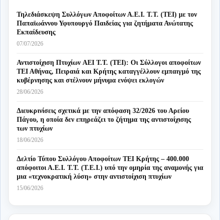
Τηλεδιάσκεψη Συλλόγων Αποφοίτων Α.Ε.Ι. Τ.Τ. (ΤΕΙ) με τον
Παπαϊωάννου Υφυπουργό Παιδείας για ζητήματα Ανώτατης
Εκπαίδευσης
07/07/2026
Αντιστοίχιση Πτυχίων AEI T.T. (ΤΕΙ): Οι Σύλλογοι αποφοίτων
ΤΕΙ Αθήνας, Πειραιά και Κρήτης καταγγέλλουν εμπαιγμό της
κυβέρνησης και στέλνουν μήνυμα ενόψει εκλογών
28/06/2026
Διευκρινίσεις σχετικά με την απόφαση 32/2026 του Αρείου
Πάγου, η οποία δεν επηρεάζει το ζήτημα της αντιστοίχισης
των πτυχίων
18/06/2026
Δελτίο Τύπου Συλλόγου Αποφοίτων ΤΕΙ Κρήτης – 400.000
απόφοιτοι Α.Ε.Ι. Τ.Τ. (Τ.Ε.Ι.) υπό την ομηρία της αναμονής για
μια «τεχνοκρατική λύση» στην αντιστοίχιση πτυχίων
15/06/2026