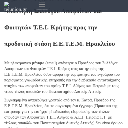
Εναλλαγή
Απάντηση Συλλόγου Αποφοίτων και
πλοήγησης
Φοιτητών Τ.Ε.Ι. Κρήτης προς την
προδοτική στάση Ε.Ε.Τ.Ε.Μ. Ηρακλείου
Με ηλεκτρονικό μήνυμα (email) απάντησε ο Πρόεδρος του Συλλόγου
Αποφοίτων και Φοιτητών Τ.Ε.Ι. Κρήτης στις κατηγορίες της
Ε.Ε.Τ.Ε.Μ. Ηρακλείου όσον αφορά την νομιμότητα του εγγράφου του
πορίσματος γνωμοδοτικής επιτροπής για την διαδικασία αντιστοίχισης
πτυχίων των αποφοίτων του πρώην Τ.Ε.Ι. Αθήνας και Πειραιά με τους
νέους τίτλος σπουδών του Πανεπιστημίου Δυτικής Αττικής.
Συγκεκριμένα αναφέρθηκε γραπτώς από τον κ. Κατρά, Πρόεδρο της
Ε.Ε.Τ.Ε.Μ. Ηρακλείου, ότι το συγκεκριμένο έγγραφο (Πρακτικό της
επιτροπής για την εισήγηση διαδικασίας εξομοίωσης των τίτλων
σπουδών των Αποφοίτων Τ.Ε.Ι. Αθήνας & Α.Ε.Ι. Πειραιά Τ.Τ. με
τίτλους σπουδών του Πανεπιστημίου Δυτικής Αττικής) δεν είναι έγκυρο