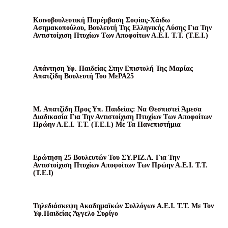
Κοινοβουλευτική Παρέμβαση Σοφίας-Χάιδω
Ασημακοπούλου, Βουλευτή Της Ελληνικής Λύσης Για Την
Αντιστοίχιση Πτυχίων Των Αποφοίτων Α.Ε.Ι. Τ.Τ. (Τ.Ε.Ι.)
Απάντηση Υφ. Παιδείας Στην Επιστολή Της Μαρίας
Απατζίδη Βουλευτή Του ΜεΡΑ25
Μ. Απατζίδη Προς Υπ. Παιδείας: Να Θεσπιστεί Άμεσα
Διαδικασία Για Την Αντιστοίχιση Πτυχίων Των Αποφοίτων
Πρώην Α.Ε.Ι. Τ.Τ. (Τ.Ε.Ι.) Με Τα Πανεπιστήμια
Ερώτηση 25 Βουλευτών Του ΣΥ.ΡΙΖ.Α. Για Την
Αντιστοίχιση Πτυχίων Αποφοίτων Των Πρώην Α.Ε.Ι. Τ.Τ.
(Τ.Ε.Ι)
Τηλεδιάσκεψη Ακαδημαϊκών Συλλόγων Α.Ε.Ι. Τ.Τ. Με Τον
Υφ.Παιδείας Άγγελο Συρίγο