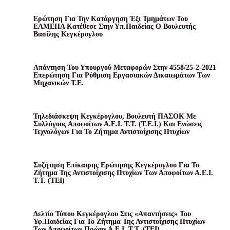
Ερώτηση Για Την Κατάργηση Έξι Τμημάτων Του
ΕΛΜΕΠΑ Κατέθεσε Στην Υπ.Παιδείας Ο Βουλευτής
Βασίλης Κεγκέρογλου
Απάντηση Του Υπουργού Μεταφορών Στην 4558/25-2-2021
Επερώτηση Για Ρύθμιση Εργασιακών Δικαιωμάτων Των
Μηχανικών Τ.Ε.
Τηλεδιάσκεψη Κεγκέρογλου, Βουλευτή ΠΑΣΟΚ Με
Συλλόγους Αποφοίτων Α.Ε.Ι. Τ.Τ. (Τ.Ε.Ι.) Και Ενώσεις
Τεχνολόγων Για Το Ζήτημα Αντιστοίχισης Πτυχίων
Συζήτηση Επίκαιρης Ερώτησης Κεγκέρογλου Για Το
Ζήτημα Της Αντιστοίχισης Πτυχίων Των Αποφοίτων Α.Ε.Ι.
Τ.Τ. (ΤΕΙ)
Δελτίο Τύπου Κεγκέρογλου Στις «απαντήσεις» Του
Υφ.Παιδείας Για Το Ζήτημα Της Αντιστοίχισης Πτυχίων
Των Αποφοίτων Πρώην Α.Ε.Ι. Τ.Τ. (ΤΕΙ)