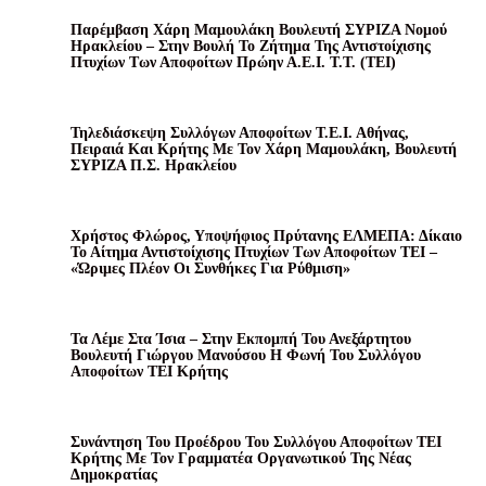
Παρέμβαση Χάρη Μαμουλάκη Βουλευτή ΣΥΡΙΖΑ Νομού
Ηρακλείου – Στην Βουλή Το Ζήτημα Της Αντιστοίχισης
Πτυχίων Των Αποφοίτων Πρώην Α.Ε.Ι. Τ.Τ. (ΤΕΙ)
Τηλεδιάσκεψη Συλλόγων Αποφοίτων Τ.Ε.Ι. Αθήνας,
Πειραιά Και Κρήτης Με Τον Χάρη Μαμουλάκη, Βουλευτή
ΣΥΡΙΖΑ Π.Σ. Ηρακλείου
Χρήστος Φλώρος, Υποψήφιος Πρύτανης ΕΛΜΕΠΑ: Δίκαιο
Το Αίτημα Αντιστοίχισης Πτυχίων Των Αποφοίτων ΤΕΙ –
«Ώριμες Πλέον Οι Συνθήκες Για Ρύθμιση»
Τα Λέμε Στα Ίσια – Στην Εκπομπή Του Ανεξάρτητου
Βουλευτή Γιώργου Μανούσου Η Φωνή Του Συλλόγου
Αποφοίτων ΤΕΙ Κρήτης
Συνάντηση Του Προέδρου Του Συλλόγου Αποφοίτων ΤΕΙ
Κρήτης Με Τον Γραμματέα Οργανωτικού Της Νέας
Δημοκρατίας