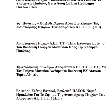
Υπουργείο Παιδείας Θέτει Λύση Σε Ένα Πρόβλημα
Πολλών Ετών
Υφ. Παιδείας – Θα Δοθεί Άμεση Λύση Στο Ζήτημα Της
Αντιστοίχισης Πτυχίων Των Αποφοίτων Α.Ε.Ι. Τ.Τ. (ΤΕΙ)
Αντιστοίχιση Πτυχίων Α.Ε.Ι. Τ.Τ. (ΤΕΙ): Επίκαιρη Ερώτηση
Του Βουλευτή Γιώργου Μανούσου Προς Την Υπουργό
Παιδείας
Τηλεδιάσκεψη Συλλόγων Αποφοίτων Α.Ε.Ι. Τ.Τ. (Τ.Ε.Ι.) Με
Τον Γιώργο Μανούσο Ανεξάρτητο Βουλευτή Β2′ Δυτικού
Τομέα Αθηνών
Ερώτηση Ελένης Βατσινά, Βουλευτή ΠΑΣΟΚ Νομού
Ηρακλείου Για Το Ζήτημα Της Αντιστοίχισης Πτυχίων Των
Αποφοίτων Α.Ε.Ι. Τ.Τ. (Τ.Ε.Ι.)