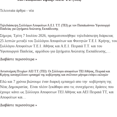
Τελευταία άρθρα - νέα
Τηλεδιάσκεψη Συλλόγων Αποφοίτων Α.Ε.Ι. Τ.Τ. (ΤΕΙ) με τον Παπαϊωάννου Υφυπουργό
Παιδείας για ζητήματα Ανώτατης Εκπαίδευσης
Σήμερα, Τρίτη 7 Ιουλίου 2026, πραγματοποιήθηκε τηλεδιάσκεψη διάρκειας
25 λεπτών μεταξύ του Συλλόγου Αποφοίτων και Φοιτητών Τ.Ε.Ι. Κρήτης, του
Συλλόγου Αποφοίτων Τ.Ε.Ι. Αθήνας και Α.Ε.Ι. Πειραιά Τ.Τ. και του
Υφυπουργού Παιδείας, αρμόδιου για ζητήματα Ανώτατης Εκπαίδευσης,…
Διαβάστε περισσότερα »
Αντιστοίχιση Πτυχίων AEI T.T. (ΤΕΙ): Οι Σύλλογοι αποφοίτων ΤΕΙ Αθήνας, Πειραιά και
Κρήτης καταγγέλλουν εμπαιγμό της κυβέρνησης και στέλνουν μήνυμα ενόψει εκλογών
Εδώ και 7 χρόνια βιώνουμε έναν διαρκή εμπαιγμό απο την κυβέρνηση της
Νέας Δημοκρατίας. Είναι πλέον ξεκάθαρο απο τις συνεχόμενες δράσεις που
έχουμε κάνει ως Σύλλογοι Αποφοιτων ΤΕΙ Αθήνας και ΑΕΙ Πειραιά ΤΤ, και
Αποφοίτων και…
Διαβάστε περισσότερα »