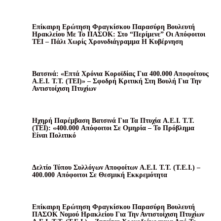
Επίκαιρη Ερώτηση Φραγκίσκου Παρασύρη Βουλευτή
Ηρακλείου Με Το ΠΑΣΟΚ: Στο “περίμενε” Οι Απόφοιτοι
ΤΕΙ – Πάλι Χωρίς Χρονοδιάγραμμα Η Κυβέρνηση
Βατσινά: «Επτά Χρόνια Κοροϊδίας Για 400.000 Αποφοίτους
Α.Ε.Ι. Τ.Τ. (ΤΕΙ)» – Σφοδρή Κριτική Στη Βουλή Για Την
Αντιστοίχιση Πτυχίων
Ηχηρή Παρέμβαση Βατσινά Για Τα Πτυχία A.E.I. T.T.
(ΤΕΙ): «400.000 Απόφοιτοι Σε Ομηρία – Το Πρόβλημα
Είναι Πολιτικό
Δελτίο Τύπου Συλλόγων Αποφοίτων A.E.I. T.T. (Τ.Ε.Ι.) –
400.000 Απόφοιτοι Σε Θεσμική Εκκρεμότητα
Επίκαιρη Ερώτηση Φραγκίσκου Παρασύρη Βουλευτή
ΠΑΣΟΚ Νομού Ηρακλείου Για Την Αντιστοίχιση Πτυχίων