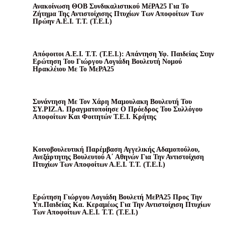
Ανακοίνωση ΘΟΒ Συνδικαλιστικού ΜέΡΑ25 Για Το
Ζήτημα Της Αντιστοίχισης Πτυχίων Των Αποφοίτων Των
Πρώην Α.Ε.Ι. Τ.Τ. (Τ.Ε.Ι.)
Απόφοιτοι Α.Ε.Ι. Τ.Τ. (Τ.Ε.Ι.): Απάντηση Υφ. Παιδείας Στην
Ερώτηση Του Γιώργου Λογιάδη Βουλευτή Νομού
Ηρακλέιου Με Το ΜεΡΑ25
Συνάντηση Με Τον Χάρη Μαμουλακη Βουλευτή Του
ΣΥ.ΡΙΖ.Α. Πραγματοποίησε Ο Πρόεδρος Του Συλλόγου
Αποφοίτων Και Φοιτητών Τ.Ε.Ι. Κρήτης
Κοινοβουλευτική Παρέμβαση Αγγελικής Αδαμοπούλου,
Ανεξάρτητης Βουλευτού Α΄ Αθηνών Για Την Αντιστοίχιση
Πτυχίων Των Αποφοίτων Α.Ε.Ι. Τ.Τ. (Τ.Ε.Ι.)
Ερώτηση Γιώργου Λογιάδη Βουλετή ΜεΡΑ25 Προς Την
Υπ.Παιδείας Κα. Κεραμέως Για Την Αντιστοίχιση Πτυχίων
Των Αποφοίτων Α.Ε.Ι. Τ.Τ. (Τ.Ε.Ι.)