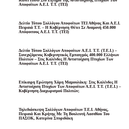
Κάνει Πίσω Στο Ζήτημα Της Αντιστοίχισης Πτυχίων Των
Αποφοίτων Α.Ε.Ι. Τ.Τ. (ΤΕΙ)
Δελτίο Τύπου Συλλόγου Αποφοίτων ΤΕΙ Αθήνας Και Α.Ε.Ι.
Πειραιά Τ.Τ. – Η Κυβέρνηση Θέτει Σε Αναμονή 450.000
Απόφοιτους Α.Ε.Ι. Τ.Τ. (ΤΕΙ)
Δελτίο Τύπου Συλλόγων Αποφοίτων A.E.I. T.T. (Τ.Ε.Ι.) –
Συνεχιζόμενος Κυβερνητικός Εμπαιγμός 400.000 Ελλήνων
Πολιτών – Στις Καλένδες Η Αντιστοίχιση Πτυχίων Των
Αποφοίτων Α.Ε.Ι. Τ.Τ. (ΤΕΙ)
Επίκαιρη Ερώτηση Χάρη Μαμουλάκη: Στις Καλένδες Η
Αντιστοίχιση Πτυχίων Των Αποφοίτων Α.Ε.Ι. Τ.Τ. (Τ.Ε.Ι.) –
Κυβέρνηση Διαχωρισμού Πολιτών;
Τηλεδιάσκεψη Συλλόγων Αποφοίτων Τ.Ε.Ι. Αθήνας,
Πειραιά Και Κρήτης Με Τη Βουλευτή Λασιθίου Του
ΠΑΣΟΚ, Κατερίνα Σπυριδάκη