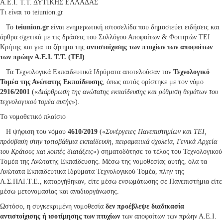
Α.Ε.Ι. Τ.Τ. ΔΥΤΙΚΗΣ ΕΛΛΑΔΑΣ
Τι είναι τo teiunion.gr
Το
teiunion.gr
είναι ενημερωτική ιστοσελίδα που δημοσιεύει ειδήσεις και
άρθρα σχετικά με τις δράσεις του Συλλόγου Αποφοίτων & Φοιτητών ΤΕΙ
Κρήτης και για το ζήτημα της
αντιστοίχισης των πτυχίων των αποφοίτων
των πρώην Α.Ε.Ι. Τ.Τ. (ΤΕΙ)
.
Τα Τεχνολογικά Εκπαιδευτικά Ιδρύματα αποτελούσαν τον
Τεχνολογικό
Τομέα της Ανώτατης Εκπαίδευσης
, όπως αυτός ορίστηκε με τον νόμο
2916/2001
(«
Διάρθρωση της ανώτατης εκπαίδευσης και ρύθμιση θεμάτων του
τεχνολογικού τομέα αυτής
»).
Το νομοθετικό πλαίσιο
Η ψήφιση του νόμου
4610/2019
(«
Συνέργειες Πανεπιστημίων και ΤΕΙ,
πρόσβαση στην τριτοβάθμια εκπαίδευση, πειραματικά σχολεία, Γενικά Αρχεία
του Κράτους και λοιπές διατάξεις
») σηματοδότησε το τέλος του Τεχνολογικού
Τομέα της Ανώτατης Εκπαίδευσης. Μέσω της νομοθεσίας αυτής, όλα τα
Ανώτατα Εκπαιδευτικά Ιδρύματα Τεχνολογικού Τομέα, πλην της
Α.Σ.ΠΑΙ.Τ.Ε., καταργήθηκαν, είτε μέσω ενσωμάτωσης σε Πανεπιστήμια είτε
μέσω μετονομασίας και αναδιοργάνωσης.
Ωστόσο, η συγκεκριμένη νομοθεσία
δεν προέβλεψε διαδικασία
αντιστοίχισης ή ισοτίμησης των πτυχίων
των αποφοίτων των πρώην Α.Ε.Ι.