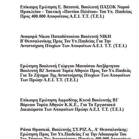
Επίκαιρη Ερώτηση Ε. Βατσινά, Βουλευτή ΠΑΣΟΚ Νομού
Ηρακλείου – Τακτική «Ποντίου Πιλάτου» Του Υπ. Παιδείας
Προς 400.000 Αποφοίτους Α.Ε.Ι. Τ.Τ. (Τ.Ε.Ι.)
Αναφορά Νίκου Παπαδόπουλου Βουλευτή ΝΙΚΗ
Β΄Θεσσαλονίκης Προς Τον Υπ.Παιδείας Για Την
Αντιστοίχιση Πτυχίων Των Αποφοίτων Α.Ε.Ι. Τ.Τ. (Τ.Ε.Ι.)
Ερώτηση Βουλευτή Γιώργου Μανούσου Ανεξάρτητου
Βουλευτή Β2΄Δυτικού Τομέα Αθηνών Προς Τον Υπ.Παιδεάς
Για Το Ζήτημα Της Αντιστοίχισης Πτυχίων Των Αποφοίτων
Των Πρώην Α.Ε.Ι. Τ.Τ. (Τ.Ε.Ι.)
Επίκαιρη Ερώτηση Αφροδίτης Κτενά Βουλευτής Β1′
Βόρειου Τομέα Αθηνών Κ.Κ.Ε., Για Τα Εργασιακά
Δικαιώματα Των Αποφοίτων Πρώην Α.Ε.Ι. Τ.Τ. (Τ.Ε.Ι.)
Ράνια Θρασκιά, Βουλευτής ΣΥ.ΡΙΖ.Α., Α’ Θεσσαλονίκης:
Ερώτηση Προς Τον Υπ.Παιδείας Για Την Αδιαφορία Του
Στο Ζήτημα Της Αντιστοίχισης Πτυχίων 400.000 Αποφοίτων