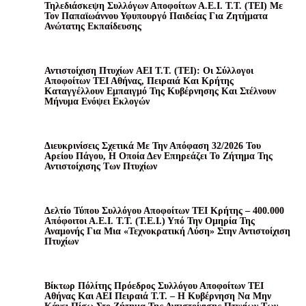
Τηλεδιάσκεψη Συλλόγων Αποφοίτων Α.Ε.Ι. Τ.Τ. (ΤΕΙ) Με
Τον Παπαϊωάννου Υφυπουργό Παιδείας Για Ζητήματα
Ανώτατης Εκπαίδευσης
Αντιστοίχιση Πτυχίων AEI T.T. (ΤΕΙ): Οι Σύλλογοι
Αποφοίτων ΤΕΙ Αθήνας, Πειραιά Και Κρήτης
Καταγγέλλουν Εμπαιγμό Της Κυβέρνησης Και Στέλνουν
Μήνυμα Ενόψει Εκλογών
Διευκρινίσεις Σχετικά Με Την Απόφαση 32/2026 Του
Αρείου Πάγου, Η Οποία Δεν Επηρεάζει Το Ζήτημα Της
Αντιστοίχισης Των Πτυχίων
Δελτίο Τύπου Συλλόγου Αποφοίτων ΤΕΙ Κρήτης – 400.000
Απόφοιτοι Α.Ε.Ι. Τ.Τ. (Τ.Ε.Ι.) Υπό Την Ομηρία Της
Αναμονής Για Μια «τεχνοκρατική Λύση» Στην Αντιστοίχιση
Πτυχίων
Βίκτωρ Πόλίτης Πρόεδρος Συλλόγου Αποφοίτων ΤΕΙ
Αθήνας Και ΑΕΙ Πειραιά Τ.Τ. – Η Κυβέρνηση Να Μην