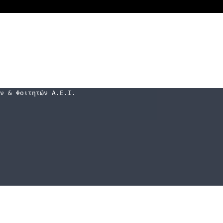
ν & Φοιτητών Α.Ε.Ι. Τ.Τ. (Τ.Ε.Ι.)