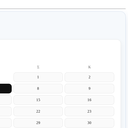
Σ
Κ
1
2
8
9
15
16
22
23
29
30