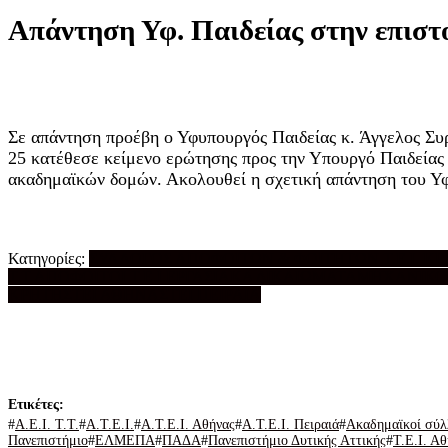
Απάντηση Υφ. Παιδείας στην επισ
Σε απάντηση προέβη ο Υφυπουργός Παιδείας κ. Άγγελος Συ
25 κατέθεσε κείμενο ερώτησης προς την Υπουργό Παιδείας σ
ακαδημαϊκών δομών. Ακολουθεί η σχετική απάντηση του Υ
Κατηγορίες:
ΣΥΛΛΟΓΟΣ ΑΠΟΦΟΙΤΩΝ & ΦΟΙΤΗΤΩΝ Τ.Ε.Ι. Κ
Τ.Τ.
ΑΠΟΦΟΙΤΟΙ Τ.Ε.Ι.
ΕΡΓΑΣΙΑΚΑ ΔΙΚΑΙΩΜΑΤΑ
ΜΗΧΑΝΙΚΟΙ 
ΚΡΗΤΗΣ
ΤΕΙ ΑΘΗΝΑΣ
ΤΕΙ ΠΕΙΡΑΙΑ
Α.Ε.Ι. Τ.Τ.
Α.Τ.Ε.Ι.
Α.Τ.Ε.Ι. Αθήνας
Α.Τ.Ε.Ι. Πειραιά
Ακαδημαϊκοί σύλλ
Πανεπιστήμιο
ΕΛΜΕΠΑ
ΠΑΔΑ
Πανεπιστήμιο Δυτικής Αττικής
Τ.Ε.Ι. Α