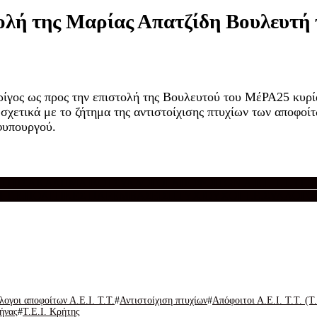
τολή της Μαρίας Απατζίδη Βουλευτή
ρίγος ως προς την επιστολή της Βουλευτού του ΜέΡΑ25 κυρ
χετικά με το ζήτημα της αντιστοίχισης πτυχίων των αποφοίτω
φυπουργού.
ΡΗΤΗΣ
ΑΚΑΔΗΜΑΪΚΟΙ ΣΥΛΛΟΓΟΙ ΑΠΟΦΟΙΤΩΝ Α.Ε.Ι. Τ.Τ. (Τ.Ε.Ι
Τ.Ε.
ΠΟΛΙΤΙΚΕΣ ΠΑΡΕΜΒΑΣΕΙΣ
ΠΤΥΧΙΟΥΧΟΙ Τ.Ε.
ΣΥΛΛΟΓΟΣ 
ογοι αποφοίτων Α.Ε.Ι. Τ.Τ.
Αντιστοίχιση πτυχίων
Απόφοιτοι Α.Ε.Ι. Τ.Τ. (Τ.
θήνας
Τ.Ε.Ι. Κρήτης