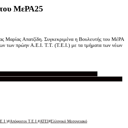
 του ΜεΡΑ25
ίας Μαρίας Απατζίδη. Συγκεκριμένα η Βουλευτής του ΜέΡΑ
ν των πρώην Α.Ε.Ι. Τ.Τ. (Τ.Ε.Ι.) με τα τμήματα των νέων
.)
ΑΝΤΙΣΤΟΙΧΙΣΗ ΠΤΥΧΙΩΝ
ΑΠΟΦΟΙΤΟΙ Α.Ε.Ι.
ΑΠΟΦΟΙΤΩΝ Τ.Ε.Ι. ΑΘΗΝΑΣ ΚΑΙ Α.Ε.Ι. ΠΕΙΡΑΙΑ Τ.Τ.
Τ.Ε.Ι.
Ε.Ι.)
Απόφοιτοι Τ.Ε.Ι.
ΑΤΕΙ
Ελληνικό Μεσογειακό