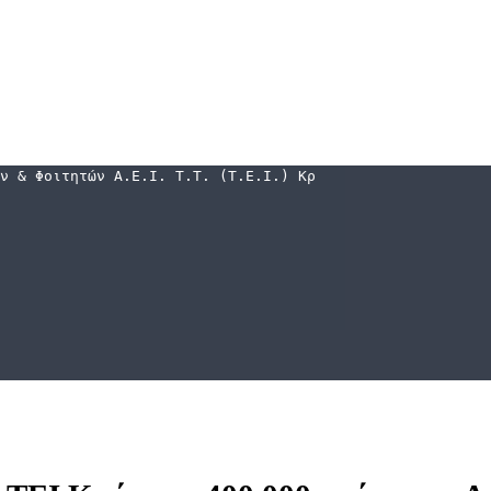
ν & Φοιτητών Α.Ε.Ι. Τ.Τ. (Τ.Ε.Ι.) Κρήτης