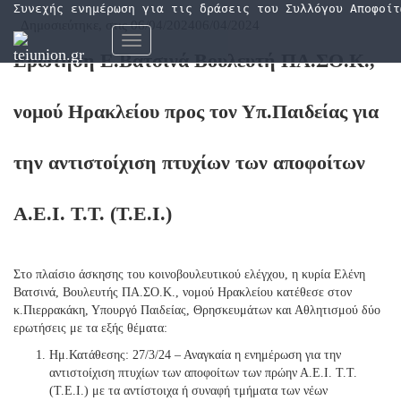
Συνεχής ενημέρωση για τις δράσεις του Συλλόγου Αποφοίτ
Δημοσιεύτηκε, στις
06/04/2024
06/04/2024
Εναλλαγή
Ερώτηση Ε.Βατσινά Βουλευτή ΠΑ.ΣΟ.Κ.,
πλοήγησης
νομού Ηρακλείου προς τον Υπ.Παιδείας για
την αντιστοίχιση πτυχίων των αποφοίτων
Α.Ε.Ι. Τ.Τ. (Τ.Ε.Ι.)
Στο πλαίσιο άσκησης του κοινοβουλευτικού ελέγχου, η κυρία Ελένη
Βατσινά, Βουλευτής ΠΑ.ΣΟ.Κ., νομού Ηρακλείου κατέθεσε στον
κ.Πιερρακάκη, Υπουργό Παιδείας, Θρησκευμάτων και Αθλητισμού δύο
ερωτήσεις με τα εξής θέματα:
Ημ.Κατάθεσης: 27/3/24 – Αναγκαία η ενημέρωση για την
αντιστοίχιση πτυχίων των αποφοίτων των πρώην Α.Ε.Ι. Τ.Τ.
(Τ.Ε.Ι.) με τα αντίστοιχα ή συναφή τμήματα των νέων