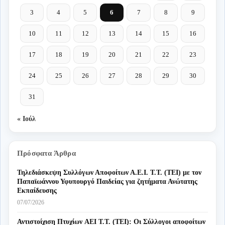
3
4
5
6
7
8
9
10
11
12
13
14
15
16
17
18
19
20
21
22
23
24
25
26
27
28
29
30
31
« Ιούλ
Πρόσφατα Άρθρα
Τηλεδιάσκεψη Συλλόγων Αποφοίτων Α.Ε.Ι. Τ.Τ. (ΤΕΙ) με τον
Παπαϊωάννου Υφυπουργό Παιδείας για ζητήματα Ανώτατης
Εκπαίδευσης
07/07/2026
Αντιστοίχιση Πτυχίων AEI T.T. (ΤΕΙ): Οι Σύλλογοι αποφοίτων