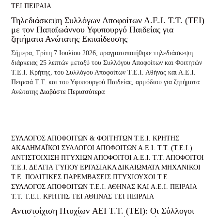
ΤΕΙ ΠΕΙΡΑΙΑ
Τηλεδιάσκεψη Συλλόγων Αποφοίτων Α.Ε.Ι. Τ.Τ. (ΤΕΙ)
με τον Παπαϊωάννου Υφυπουργό Παιδείας για
ζητήματα Ανώτατης Εκπαίδευσης
Σήμερα, Τρίτη 7 Ιουλίου 2026, πραγματοποιήθηκε τηλεδιάσκεψη
διάρκειας 25 λεπτών μεταξύ του Συλλόγου Αποφοίτων και Φοιτητών
Τ.Ε.Ι. Κρήτης, του Συλλόγου Αποφοίτων Τ.Ε.Ι. Αθήνας και Α.Ε.Ι.
Πειραιά Τ.Τ. και του Υφυπουργού Παιδείας, αρμόδιου για ζητήματα
Ανώτατης
Διαβάστε Περισσότερα
ΣΥΛΛΟΓΟΣ ΑΠΟΦΟΙΤΩΝ & ΦΟΙΤΗΤΩΝ Τ.Ε.Ι. ΚΡΗΤΗΣ
ΑΚΑΔΗΜΑΪΚΟΙ ΣΥΛΛΟΓΟΙ ΑΠΟΦΟΙΤΩΝ Α.Ε.Ι. Τ.Τ. (Τ.Ε.Ι.)
ΑΝΤΙΣΤΟΙΧΙΣΗ ΠΤΥΧΙΩΝ
ΑΠΟΦΟΙΤΟΙ Α.Ε.Ι. Τ.Τ.
ΑΠΟΦΟΙΤΟΙ
Τ.Ε.Ι.
ΔΕΛΤΙΑ ΤΎΠΟΥ
ΕΡΓΑΣΙΑΚΑ ΔΙΚΑΙΩΜΑΤΑ
ΜΗΧΑΝΙΚΟΙ
Τ.Ε.
ΠΟΛΙΤΙΚΕΣ ΠΑΡΕΜΒΑΣΕΙΣ
ΠΤΥΧΙΟΥΧΟΙ Τ.Ε.
ΣΥΛΛΟΓΟΣ ΑΠΟΦΟΙΤΩΝ Τ.Ε.Ι. ΑΘΗΝΑΣ ΚΑΙ Α.Ε.Ι. ΠΕΙΡΑΙΑ
Τ.Τ.
Τ.Ε.Ι. ΚΡΗΤΗΣ
ΤΕΙ ΑΘΗΝΑΣ
ΤΕΙ ΠΕΙΡΑΙΑ
Αντιστοίχιση Πτυχίων AEI T.T. (ΤΕΙ): Οι Σύλλογοι