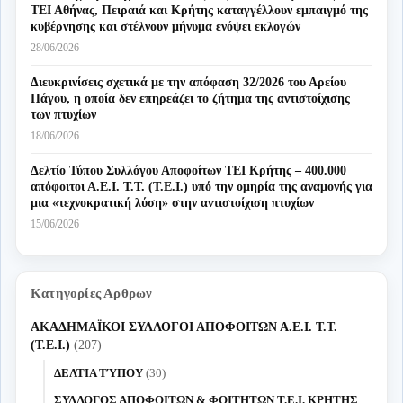
ΤΕΙ Αθήνας, Πειραιά και Κρήτης καταγγέλλουν εμπαιγμό της
κυβέρνησης και στέλνουν μήνυμα ενόψει εκλογών
28/06/2026
Διευκρινίσεις σχετικά με την απόφαση 32/2026 του Αρείου
Πάγου, η οποία δεν επηρεάζει το ζήτημα της αντιστοίχισης
των πτυχίων
18/06/2026
Δελτίο Τύπου Συλλόγου Αποφοίτων ΤΕΙ Κρήτης – 400.000
απόφοιτοι Α.Ε.Ι. Τ.Τ. (Τ.Ε.Ι.) υπό την ομηρία της αναμονής για
μια «τεχνοκρατική λύση» στην αντιστοίχιση πτυχίων
15/06/2026
Κατηγορίες Αρθρων
ΑΚΑΔΗΜΑΪΚΟΙ ΣΥΛΛΟΓΟΙ ΑΠΟΦΟΙΤΩΝ Α.Ε.Ι. Τ.Τ.
(Τ.Ε.Ι.)
(207)
ΔΕΛΤΙΑ ΤΎΠΟΥ
(30)
ΣΥΛΛΟΓΟΣ ΑΠΟΦΟΙΤΩΝ & ΦΟΙΤΗΤΩΝ Τ.Ε.Ι. ΚΡΗΤΗΣ