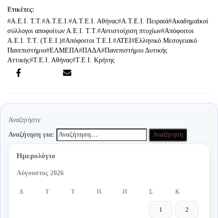
Α.Ε.Ι. Τ.Τ.
Α.Τ.Ε.Ι.
Α.Τ.Ε.Ι. Αθήνας
Α.Τ.Ε.Ι. Πειραιά
Ακαδημαϊκοί
σύλλογοι αποφοίτων Α.Ε.Ι. Τ.Τ.
Αντιστοίχιση πτυχίων
Απόφοιτοι
Α.Ε.Ι. Τ.Τ. (Τ.Ε.Ι.)
Απόφοιτοι Τ.Ε.Ι.
ΑΤΕΙ
Ελληνικό Μεσογειακό
Πανεπιστήμιο
ΕΛΜΕΠΑ
ΠΑΔΑ
Πανεπιστήμιο Δυτικής
Αττικής
Τ.Ε.Ι. Αθήνας
Τ.Ε.Ι. Κρήτης
Αναζητήστε
Αναζήτηση για:
Ημερολόγιο
Αύγουστος 2026
Δ
Τ
Τ
Π
Π
Σ
Κ
1
2