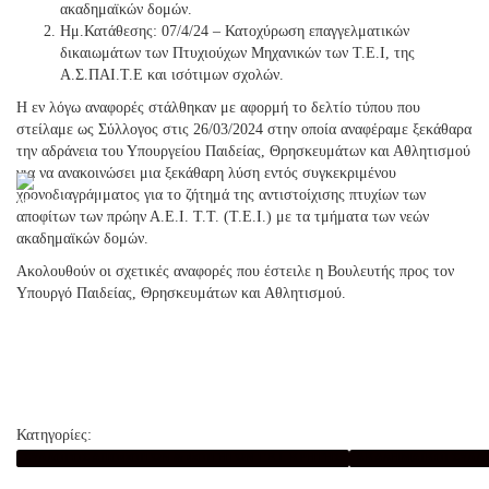
ακαδημαϊκών δομών.
Ημ.Κατάθεσης: 07/4/24 – Κατοχύρωση επαγγελματικών
δικαιωμάτων των Πτυχιούχων Μηχανικών των Τ.Ε.Ι, της
Α.Σ.ΠΑΙ.Τ.Ε και ισότιμων σχολών.
Η εν λόγω αναφορές στάλθηκαν με αφορμή το δελτίο τύπου που
στείλαμε ως Σύλλογος στις 26/03/2024 στην οποία αναφέραμε ξεκάθαρα
την αδράνεια του Υπουργείου Παιδείας, Θρησκευμάτων και Αθλητισμού
για να ανακοινώσει μια ξεκάθαρη λύση εντός συγκεκριμένου
χρονοδιαγράμματος για το ζήτημά της αντιστοίχισης πτυχίων των
αποφίτων των πρώην Α.Ε.Ι. Τ.Τ. (Τ.Ε.Ι.) με τα τμήματα των νεών
ακαδημαϊκών δομών.
Ακολουθούν οι σχετικές αναφορές που έστειλε η Βουλευτής προς τον
Υπουργό Παιδείας, Θρησκευμάτων και Αθλητισμού
.
Κατηγορίες:
ΣΥΛΛΟΓΟΣ ΑΠΟΦΟΙΤΩΝ & ΦΟΙΤΗΤΩΝ Τ.Ε.Ι. ΚΡΗΤΗΣ
ΑΚΑΔΗΜΑΪΚΟΙ ΣΥΛΛΟΓΟΙ