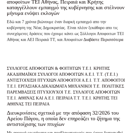
αποφοίτων ΤΕΙ Αθήνας, Πειραιά και Κρήτης
καταγγέλλουν εμπαιγμό της κυβέρνησης και στέλνουν
μήνυμα ενόψει εκλογών
Εδώ και 7 χρόνια βιώνουμε έναν διαρκή εμπαιγμό απο την
κυβέρνηση της Νέας Δημοκρατίας. Είναι πλέον ξεκάθαρο απο τις
συνεχόμενες δράσεις που έχουμε κάνει ως Σύλλογοι Αποφοιτων ΤΕΙ
Αθήνας και ΑΕΙ Πειραιά ΤΤ, και Αποφοίτων
Διαβάστε Περισσότερα
ΣΥΛΛΟΓΟΣ ΑΠΟΦΟΙΤΩΝ & ΦΟΙΤΗΤΩΝ Τ.Ε.Ι. ΚΡΗΤΗΣ
ΑΚΑΔΗΜΑΪΚΟΙ ΣΥΛΛΟΓΟΙ ΑΠΟΦΟΙΤΩΝ Α.Ε.Ι. Τ.Τ. (Τ.Ε.Ι.)
ΑΝΤΙΣΤΟΙΧΙΣΗ ΠΤΥΧΙΩΝ
ΑΠΟΦΟΙΤΟΙ Α.Ε.Ι. Τ.Τ.
ΑΠΟΦΟΙΤΟΙ
Τ.Ε.Ι.
ΕΡΓΑΣΙΑΚΑ ΔΙΚΑΙΩΜΑΤΑ
ΜΗΧΑΝΙΚΟΙ Τ.Ε.
ΠΟΛΙΤΙΚΕΣ
ΠΑΡΕΜΒΑΣΕΙΣ
ΠΤΥΧΙΟΥΧΟΙ Τ.Ε.
ΣΥΛΛΟΓΟΣ ΑΠΟΦΟΙΤΩΝ
Τ.Ε.Ι. ΑΘΗΝΑΣ ΚΑΙ Α.Ε.Ι. ΠΕΙΡΑΙΑ Τ.Τ.
Τ.Ε.Ι. ΚΡΗΤΗΣ
ΤΕΙ
ΑΘΗΝΑΣ
ΤΕΙ ΠΕΙΡΑΙΑ
Διευκρινίσεις σχετικά με την απόφαση 32/2026 του
Αρείου Πάγου, η οποία δεν επηρεάζει το ζήτημα της
αντιστοίχισης των πτυχίων
Με αφορμή ερωτήματα και προβληματισμούς που έχουν διατυπωθεί