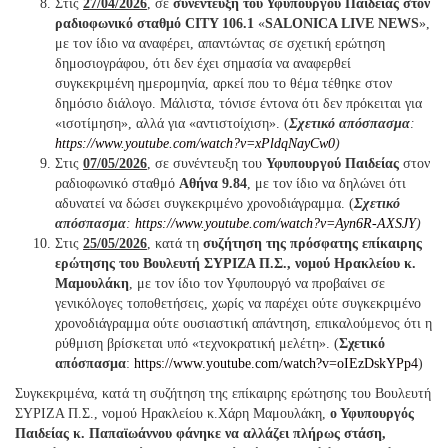
Στις
27/04/2026
, σε
συνέντευξη του Υφυπουργού Παιδείας στον
ραδιοφωνικό σταθμό CITY 106.1
«
SALONICA LIVE NEWS
»,
με τον ίδιο να αναφέρει, απαντώντας σε σχετική ερώτηση
δημοσιογράφου, ότι δεν έχει σημασία να αναφερθεί
συγκεκριμένη ημερομηνία, αρκεί που το θέμα τέθηκε στον
δημόσιο διάλογο. Μάλιστα, τόνισε έντονα ότι δεν πρόκειται για
«ισοτίμηση», αλλά για «αντιστοίχιση».
(
Σχετικό απόσπασμα
:
https://www.youtube.com/watch?v=xPldqNayCw0
)
Στις
07/05/2026
, σε συνέντευξη του
Υφυπουργού Παιδείας
στον
ραδιοφωνικό σταθμό
Αθήνα 9.84
, με τον ίδιο να δηλώνει ότι
αδυνατεί να δώσει συγκεκριμένο χρονοδιάγραμμα.
(
Σχετικό
απόσπασμα
:
https://www.youtube.com/watch?v=Ayn6R-AXSJY
)
Στις
25/05/2026
, κατά τη
συζήτηση
της πρόσφατης επίκαιρης
ερώτησης του Βουλευτή ΣΥΡΙΖΑ Π.Σ., νομού Ηρακλείου κ.
Μαμουλάκη
, με τον ίδιο τον Υφυπουργό να προβαίνει σε
γενικόλογες τοποθετήσεις, χωρίς να παρέχει ούτε συγκεκριμένο
χρονοδιάγραμμα ούτε ουσιαστική απάντηση, επικαλούμενος ότι η
ρύθμιση βρίσκεται υπό «τεχνοκρατική μελέτη».
(
Σχετικό
απόσπασμα
:
https://www.youtube.com/watch?v=oIEzDskYPp4
)
Συγκεκριμένα, κατά τη συζήτηση της επίκαιρης ερώτησης του Βουλευτή
ΣΥΡΙΖΑ Π.Σ., νομού Ηρακλείου κ.Χάρη Μαμουλάκη,
ο Υφυπουργός
Παιδείας κ. Παπαϊωάννου φάνηκε να αλλάζει πλήρως στάση,