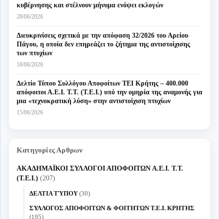
κυβέρνησης και στέλνουν μήνυμα ενόψει εκλογών
28/06/2026
Διευκρινίσεις σχετικά με την απόφαση 32/2026 του Αρείου
Πάγου, η οποία δεν επηρεάζει το ζήτημα της αντιστοίχισης
των πτυχίων
18/06/2026
Δελτίο Τύπου Συλλόγου Αποφοίτων ΤΕΙ Κρήτης – 400.000
απόφοιτοι Α.Ε.Ι. Τ.Τ. (Τ.Ε.Ι.) υπό την ομηρία της αναμονής για
μια «τεχνοκρατική λύση» στην αντιστοίχιση πτυχίων
15/06/2026
Κατηγορίες Αρθρων
ΑΚΑΔΗΜΑΪΚΟΙ ΣΥΛΛΟΓΟΙ ΑΠΟΦΟΙΤΩΝ Α.Ε.Ι. Τ.Τ.
(Τ.Ε.Ι.)
(207)
ΔΕΛΤΙΑ ΤΎΠΟΥ
(30)
ΣΥΛΛΟΓΟΣ ΑΠΟΦΟΙΤΩΝ & ΦΟΙΤΗΤΩΝ Τ.Ε.Ι. ΚΡΗΤΗΣ
(195)