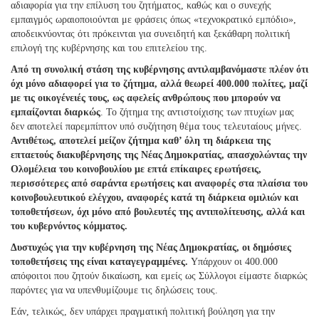
αδιαφορία για την επίλυση του ζητήματος, καθώς και ο συνεχής
εμπαιγμός ωραιοποιούνται με φράσεις όπως «τεχνοκρατικό εμπόδιο»,
αποδεικνύοντας ότι πρόκεινται για συνειδητή και ξεκάθαρη πολιτική
επιλογή της κυβέρνησης και του επιτελείου της.
Από τη συνολική στάση της κυβέρνησης αντιλαμβανόμαστε πλέον ότι
όχι μόνο αδιαφορεί για το ζήτημα, αλλά θεωρεί 400.000 πολίτες, μαζί
με τις οικογένειές τους, ως αφελείς ανθρώπους που μπορούν να
εμπαίζονται διαρκώς
. Το ζήτημα της αντιστοίχισης των πτυχίων μας
δεν αποτελεί παρεμπίπτον υπό συζήτηση θέμα τους τελευταίους μήνες.
Αντιθέτως, αποτελεί μείζον ζήτημα καθ’ όλη τη διάρκεια της
επταετούς διακυβέρνησης της Νέας Δημοκρατίας, απασχολώντας την
Ολομέλεια του κοινοβουλίου με επτά επίκαιρες ερωτήσεις,
περισσότερες από σαράντα ερωτήσεις και αναφορές στα πλαίσια του
κοινοβουλευτικού ελέγχου, αναφορές κατά τη διάρκεια ομιλιών και
τοποθετήσεων, όχι μόνο από βουλευτές της αντιπολίτευσης, αλλά και
του κυβερνόντος κόμματος.
Δυστυχώς για την κυβέρνηση της Νέας Δημοκρατίας, οι δημόσιες
τοποθετήσεις της είναι καταγεγραμμένες.
Υπάρχουν οι 400.000
απόφοιτοι που ζητούν δικαίωση, και εμείς ως Σύλλογοι είμαστε διαρκώς
παρόντες για να υπενθυμίζουμε τις δηλώσεις τους.
Εάν, τελικώς, δεν υπάρχει πραγματική πολιτική βούληση για την