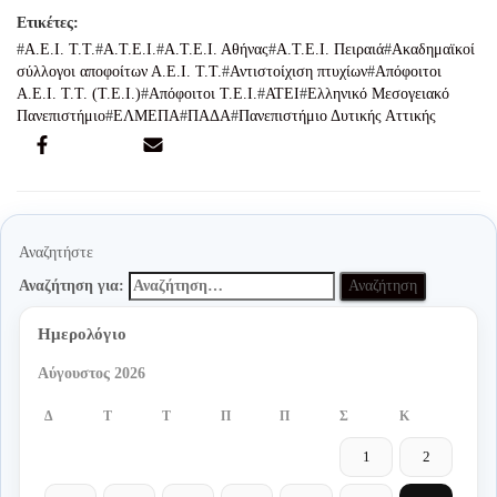
Α.Ε.Ι. Τ.Τ.
Α.Τ.Ε.Ι.
Α.Τ.Ε.Ι. Αθήνας
Α.Τ.Ε.Ι. Πειραιά
Ακαδημαϊκοί
σύλλογοι αποφοίτων Α.Ε.Ι. Τ.Τ.
Αντιστοίχιση πτυχίων
Απόφοιτοι
Α.Ε.Ι. Τ.Τ. (Τ.Ε.Ι.)
Απόφοιτοι Τ.Ε.Ι.
ΑΤΕΙ
Ελληνικό Μεσογειακό
Πανεπιστήμιο
ΕΛΜΕΠΑ
ΠΑΔΑ
Πανεπιστήμιο Δυτικής Αττικής
Αναζητήστε
Αναζήτηση για:
Ημερολόγιο
Αύγουστος 2026
Δ
Τ
Τ
Π
Π
Σ
Κ
1
2