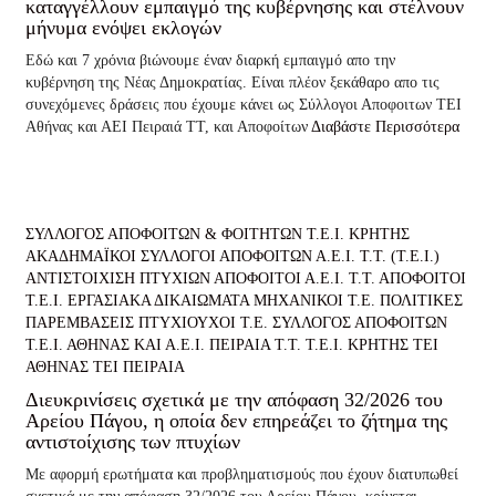
καταγγέλλουν εμπαιγμό της κυβέρνησης και στέλνουν
μήνυμα ενόψει εκλογών
Εδώ και 7 χρόνια βιώνουμε έναν διαρκή εμπαιγμό απο την
κυβέρνηση της Νέας Δημοκρατίας. Είναι πλέον ξεκάθαρο απο τις
συνεχόμενες δράσεις που έχουμε κάνει ως Σύλλογοι Αποφοιτων ΤΕΙ
Αθήνας και ΑΕΙ Πειραιά ΤΤ, και Αποφοίτων
Διαβάστε Περισσότερα
ΣΥΛΛΟΓΟΣ ΑΠΟΦΟΙΤΩΝ & ΦΟΙΤΗΤΩΝ Τ.Ε.Ι. ΚΡΗΤΗΣ
ΑΚΑΔΗΜΑΪΚΟΙ ΣΥΛΛΟΓΟΙ ΑΠΟΦΟΙΤΩΝ Α.Ε.Ι. Τ.Τ. (Τ.Ε.Ι.)
ΑΝΤΙΣΤΟΙΧΙΣΗ ΠΤΥΧΙΩΝ
ΑΠΟΦΟΙΤΟΙ Α.Ε.Ι. Τ.Τ.
ΑΠΟΦΟΙΤΟΙ
Τ.Ε.Ι.
ΕΡΓΑΣΙΑΚΑ ΔΙΚΑΙΩΜΑΤΑ
ΜΗΧΑΝΙΚΟΙ Τ.Ε.
ΠΟΛΙΤΙΚΕΣ
ΠΑΡΕΜΒΑΣΕΙΣ
ΠΤΥΧΙΟΥΧΟΙ Τ.Ε.
ΣΥΛΛΟΓΟΣ ΑΠΟΦΟΙΤΩΝ
Τ.Ε.Ι. ΑΘΗΝΑΣ ΚΑΙ Α.Ε.Ι. ΠΕΙΡΑΙΑ Τ.Τ.
Τ.Ε.Ι. ΚΡΗΤΗΣ
ΤΕΙ
ΑΘΗΝΑΣ
ΤΕΙ ΠΕΙΡΑΙΑ
Διευκρινίσεις σχετικά με την απόφαση 32/2026 του
Αρείου Πάγου, η οποία δεν επηρεάζει το ζήτημα της
αντιστοίχισης των πτυχίων
Με αφορμή ερωτήματα και προβληματισμούς που έχουν διατυπωθεί