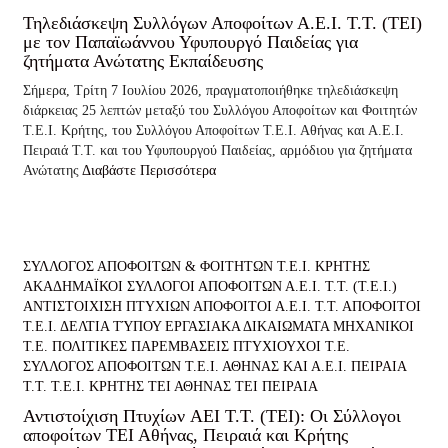
Τηλεδιάσκεψη Συλλόγων Αποφοίτων Α.Ε.Ι. Τ.Τ. (ΤΕΙ)
με τον Παπαϊωάννου Υφυπουργό Παιδείας για
ζητήματα Ανώτατης Εκπαίδευσης
Σήμερα, Τρίτη 7 Ιουλίου 2026, πραγματοποιήθηκε τηλεδιάσκεψη
διάρκειας 25 λεπτών μεταξύ του Συλλόγου Αποφοίτων και Φοιτητών
Τ.Ε.Ι. Κρήτης, του Συλλόγου Αποφοίτων Τ.Ε.Ι. Αθήνας και Α.Ε.Ι.
Πειραιά Τ.Τ. και του Υφυπουργού Παιδείας, αρμόδιου για ζητήματα
Ανώτατης
Διαβάστε Περισσότερα
ΣΥΛΛΟΓΟΣ ΑΠΟΦΟΙΤΩΝ & ΦΟΙΤΗΤΩΝ Τ.Ε.Ι. ΚΡΗΤΗΣ
ΑΚΑΔΗΜΑΪΚΟΙ ΣΥΛΛΟΓΟΙ ΑΠΟΦΟΙΤΩΝ Α.Ε.Ι. Τ.Τ. (Τ.Ε.Ι.)
ΑΝΤΙΣΤΟΙΧΙΣΗ ΠΤΥΧΙΩΝ
ΑΠΟΦΟΙΤΟΙ Α.Ε.Ι. Τ.Τ.
ΑΠΟΦΟΙΤΟΙ
Τ.Ε.Ι.
ΔΕΛΤΙΑ ΤΎΠΟΥ
ΕΡΓΑΣΙΑΚΑ ΔΙΚΑΙΩΜΑΤΑ
ΜΗΧΑΝΙΚΟΙ
Τ.Ε.
ΠΟΛΙΤΙΚΕΣ ΠΑΡΕΜΒΑΣΕΙΣ
ΠΤΥΧΙΟΥΧΟΙ Τ.Ε.
ΣΥΛΛΟΓΟΣ ΑΠΟΦΟΙΤΩΝ Τ.Ε.Ι. ΑΘΗΝΑΣ ΚΑΙ Α.Ε.Ι. ΠΕΙΡΑΙΑ
Τ.Τ.
Τ.Ε.Ι. ΚΡΗΤΗΣ
ΤΕΙ ΑΘΗΝΑΣ
ΤΕΙ ΠΕΙΡΑΙΑ
Αντιστοίχιση Πτυχίων AEI T.T. (ΤΕΙ): Οι Σύλλογοι
αποφοίτων ΤΕΙ Αθήνας, Πειραιά και Κρήτης