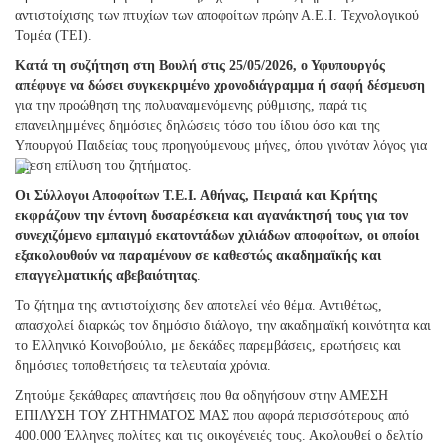
αντιστοίχισης των πτυχίων των αποφοίτων πρώην Α.Ε.Ι. Τεχνολογικού
Τομέα (ΤΕΙ).
Κατά τη συζήτηση στη Βουλή στις 25/05/2026, ο Υφυπουργός
απέφυγε να δώσει συγκεκριμένο χρονοδιάγραμμα ή σαφή δέσμευση
για την προώθηση της πολυαναμενόμενης ρύθμισης, παρά τις
επανειλημμένες δημόσιες δηλώσεις τόσο του ίδιου όσο και της
Υπουργού Παιδείας τους προηγούμενους μήνες, όπου γινόταν λόγος για
άμεση επίλυση του ζητήματος.
Οι Σύλλογοι Αποφοίτων Τ.Ε.Ι. Αθήνας, Πειραιά και Κρήτης
εκφράζουν την έντονη δυσαρέσκεια και αγανάκτησή τους για τον
συνεχιζόμενο εμπαιγμό εκατοντάδων χιλιάδων αποφοίτων, οι οποίοι
εξακολουθούν να παραμένουν σε καθεστώς ακαδημαϊκής και
επαγγελματικής αβεβαιότητας
.
Το ζήτημα της αντιστοίχισης δεν αποτελεί νέο θέμα. Αντιθέτως,
απασχολεί διαρκώς τον δημόσιο διάλογο, την ακαδημαϊκή κοινότητα και
το Ελληνικό Κοινοβούλιο, με δεκάδες παρεμβάσεις, ερωτήσεις και
δημόσιες τοποθετήσεις τα τελευταία χρόνια.
Ζητούμε ξεκάθαρες απαντήσεις που θα οδηγήσουν στην ΑΜΕΣΗ
ΕΠΙΛΥΣΗ ΤΟΥ ΖΗΤΗΜΑΤΟΣ ΜΑΣ που αφορά περισσότερους από
400.000 Έλληνες πολίτες και τις οικογένειές τους. Ακολουθεί ο δελτίο