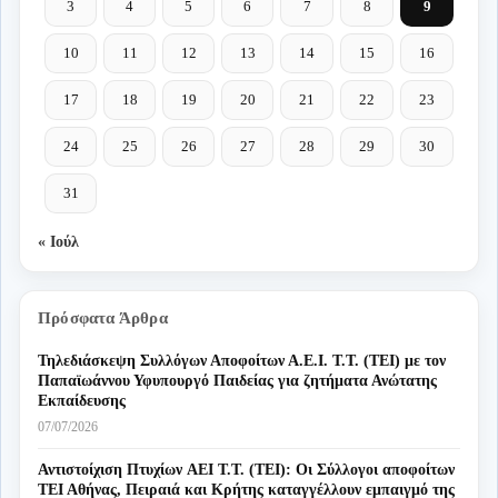
3
4
5
6
7
8
9
10
11
12
13
14
15
16
17
18
19
20
21
22
23
24
25
26
27
28
29
30
31
« Ιούλ
Πρόσφατα Άρθρα
Τηλεδιάσκεψη Συλλόγων Αποφοίτων Α.Ε.Ι. Τ.Τ. (ΤΕΙ) με τον
Παπαϊωάννου Υφυπουργό Παιδείας για ζητήματα Ανώτατης
Εκπαίδευσης
07/07/2026
Αντιστοίχιση Πτυχίων AEI T.T. (ΤΕΙ): Οι Σύλλογοι αποφοίτων
ΤΕΙ Αθήνας, Πειραιά και Κρήτης καταγγέλλουν εμπαιγμό της