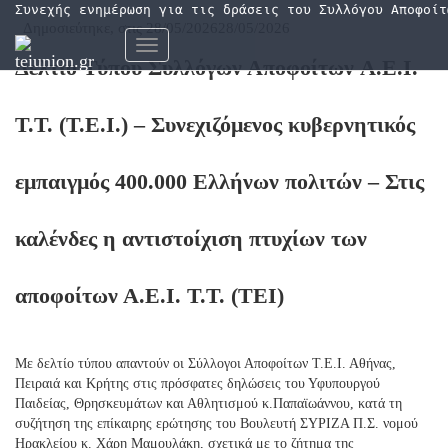
Συνεχής ενημέρωση για τις δράσεις του Συλλόγου Αποφοίτ
Δημοσιεύτηκε, στις
28/05/2026
28/05/2026
Εναλλαγή
Δελτίο Τύπου Συλλόγων Αποφοίτων A.E.I.
πλοήγησης
T.T. (Τ.Ε.Ι.) – Συνεχιζόμενος κυβερνητικός
εμπαιγμός 400.000 Ελλήνων πολιτών – Στις
καλένδες η αντιστοίχιση πτυχίων των
αποφοίτων Α.Ε.Ι. Τ.Τ. (ΤΕΙ)
Με δελτίο τύπου απαντούν οι Σύλλογοι Αποφοίτων Τ.Ε.Ι. Αθήνας,
Πειραιά και Κρήτης στις πρόσφατες δηλώσεις του Υφυπουργού
Παιδείας, Θρησκευμάτων και Αθλητισμού κ.Παπαϊωάννου, κατά τη
συζήτηση της επίκαιρης ερώτησης του Βουλευτή ΣΥΡΙΖΑ Π.Σ. νομού
Ηρακλείου κ. Χάρη Μαμουλάκη, σχετικά με το ζήτημα της