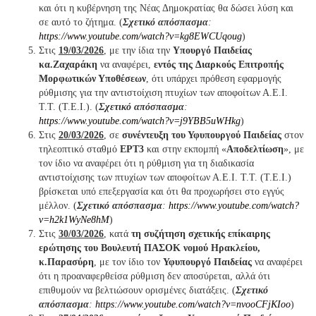
και ότι η κυβέρνηση της Νέας Δημοκρατίας θα δώσει λύση και
σε αυτό το ζήτημα.
(
Σχετικό απόσπασμα
:
https://www.youtube.com/watch?v=kg8EWCUqoug
)
Στις
19/03/2026
, με την ίδια την
Υπουργό Παιδείας
κα.Ζαχαράκη
να αναφέρει,
εντός της
Διαρκούς Επιτροπής
Μορφωτικών Υποθέσεων
, ότι υπάρχει πρόθεση εφαρμογής
ρύθμισης για την αντιστοίχιση πτυχίων των αποφοίτων Α.Ε.Ι.
Τ.Τ. (Τ.Ε.Ι.).
(
Σχετικό απόσπασμα
:
https://www.youtube.com/watch?v=j9YBB5uWHkg
)
Στις
20/03/2026
, σε
συνέντευξη του Υφυπουργού Παιδείας
στον
τηλεοπτικό σταθμό
ΕΡΤ3
και στην εκπομπή «
Αποδελτίωση
», με
τον ίδιο να αναφέρει ότι η ρύθμιση για τη διαδικασία
αντιστοίχισης των πτυχίων των αποφοίτων Α.Ε.Ι. Τ.Τ. (Τ.Ε.Ι.)
βρίσκεται υπό επεξεργασία και ότι θα προχωρήσει στο εγγύς
μέλλον.
(
Σχετικό απόσπασμα
:
https://www.youtube.com/watch?
v=h2k1WyNe8hM
)
Στις
30/03/2026
, κατά
τη συζήτηση σχετικής επίκαιρης
ερώτησης του Βουλευτή ΠΑΣΟΚ νομού Ηρακλείου,
κ.Παρασύρη
, με τον ίδιο τον
Υφυπουργό
Παιδείας
να αναφέρει
ότι η προαναφερθείσα ρύθμιση δεν αποσύρεται, αλλά ότι
επιθυμούν να βελτιώσουν ορισμένες διατάξεις.
(
Σχετικό
απόσπασμα
:
https://www.youtube.com/watch?v=nvooCFjKIoo
)