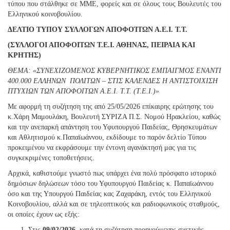
τύπου που στάλθηκε σε ΜΜΕ, φορείς και σε όλους τους Βουλευτές του
Ελληνικού κοινοβουλίου.
ΔΕΛΤΙΟ ΤΥΠΟΥ ΣΥΛΛΟΓΩΝ ΑΠΟΦΟΊΤΩΝ Α.Ε.Ι. Τ.Τ.
(ΣΥΛΛΟΓΟΙ ΑΠΟΦΟΙΤΩΝ Τ.Ε.Ι. ΑΘΗΝΑΣ, ΠΕΙΡΑΙΑ ΚΑΙ
ΚΡΗΤΗΣ)
ΘΕΜΑ: «ΣΥΝΕΧΙΖΟΜΕΝΟΣ ΚΥΒΕΡΝΗΤΙΚΟΣ ΕΜΠΑΙΓΜΟΣ ΕΝΑΝΤΙ
400.000 ΕΛΛΗΝΩΝ ΠΟΛΙΤΩΝ – ΣΤΙΣ ΚΑΛΕΝΔΕΣ Η ΑΝΤΙΣΤΟΙΧΙΣΗ
ΠΤΥΧΙΩΝ ΤΩΝ ΑΠΟΦΟΙΤΩΝ Α.Ε.Ι. Τ.Τ. (Τ.Ε.Ι.)»
Με αφορμή τη συζήτηση της από 25/05/2026 επίκαιρης ερώτησης του
κ.Χάρη Μαμουλάκη, Βουλευτή ΣΥΡΙΖΑ Π.Σ. Νομού Ηρακλείου, καθώς
και την ανεπαρκή απάντηση του Υφυπουργού Παιδείας, Θρησκευμάτων
και Αθλητισμού κ.Παπαϊωάννου, εκδίδουμε το παρόν δελτίο Τύπου
προκειμένου να εκφράσουμε την έντονη αγανάκτησή μας για τις
συγκεκριμένες τοποθετήσεις.
Αρχικά, καθιστούμε γνωστό πως υπάρχει ένα πολύ πρόσφατο ιστορικό
δημόσιων δηλώσεων τόσο του Υφυπουργού Παιδείας κ. Παπαϊωάννου
όσο και της Υπουργού Παιδείας κας Ζαχαράκη, εντός του Ελληνικού
Κοινοβουλίου, αλλά και σε τηλεοπτικούς και ραδιοφωνικούς σταθμούς,
οι οποίες έχουν ως εξής:
Στις
09/02/2026
, κατά τη συζήτηση προηγούμενης σχετικής