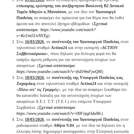
επίκαιρης ερώτησης του ανεξάρτητου Βουλευτή Β2 Δυτικού
Τομέα Αθηνών κ.Μανούσου
, με τον ίδιο τον
Υφυπουργό
Παιδείας
να αναφέρει ότι πρόκειται για ένα θέμα που θα λυθεί
άμεσα και ότι αποτελεί ζήτημα εβδομάδων. (
Σχετικό
απόσπασμα
:
https://www.youtube.com/watch?
v=KcUm5UeNYXg
).
Στις
16/03/2026
, σε
συνέντευξη του Υφυπουργού Παιδείας
στον
τηλεοπτικό σταθμό
Action24
και στην εκπομπή «
ACTION
Σαββατοκύριακο
», όπου δήλωσε για δεύτερη φορά ότι θα
υπάρξει άμεση ρύθμιση για την αντιστοίχιση πτυχίων των
αποφοίτων.
(
Σχετικό απόσπασμα
:
https://www.youtube.com/watch?v=fnZr9mFjwQM
).
Στις
18/03/2026
, σε
συνέντευξη της Υπουργού Παιδείας κας
Ζαχαράκη
στον τηλεοπτικό σταθμό
Action24
και στην εκπομπή
«
Πίσω απ’ τις Γραμμές
», με την ίδια να αναφέρει ξεκάθαρα ότι
θα κατατεθεί διάταξη για την αντιστοίχιση πτυχίων των
αποφοίτων Α.Ε.Ι. Τ.Τ. (Τ.Ε.Ι.) στο επόμενο Υπουργικό
Συμβούλιο.
(
Σχετικό απόσπασμα
:
https://www.youtube.com/watch?v=00FrpgOdaMc
).
Στις
18/03/2026
, σε
συνέντευξη του Υφυπουργού Παιδείας
στον
ραδιοφωνικό σταθμό
Αθήνα 9.84
, με τον ίδιο να δηλώνει ότι η
έλλειψη λύσης δημιουργεί ανισορροπίες στην Ελληνική κοινωνία