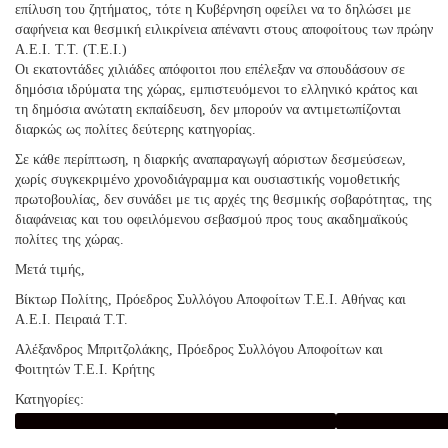
επίλυση του ζητήματος, τότε η Κυβέρνηση οφείλει να το δηλώσει με
σαφήνεια και θεσμική ειλικρίνεια απέναντι στους αποφοίτους των πρώην
Α.Ε.Ι. Τ.Τ. (Τ.Ε.Ι.)
Οι εκατοντάδες χιλιάδες απόφοιτοι που επέλεξαν να σπουδάσουν σε
δημόσια ιδρύματα της χώρας, εμπιστευόμενοι το ελληνικό κράτος και
τη δημόσια ανώτατη εκπαίδευση, δεν μπορούν να αντιμετωπίζονται
διαρκώς ως πολίτες δεύτερης κατηγορίας.
Σε κάθε περίπτωση, η διαρκής αναπαραγωγή αόριστων δεσμεύσεων,
χωρίς συγκεκριμένο χρονοδιάγραμμα και ουσιαστικής νομοθετικής
πρωτοβουλίας, δεν συνάδει με τις αρχές της θεσμικής σοβαρότητας, της
διαφάνειας και του οφειλόμενου σεβασμού προς τους ακαδημαϊκούς
πολίτες της χώρας.
Μετά τιμής,
Βίκτωρ Πολίτης, Πρόεδρος Συλλόγου Αποφοίτων Τ.Ε.Ι. Αθήνας και
Α.Ε.Ι. Πειραιά Τ.Τ.
Αλέξανδρος Μπριτζολάκης, Πρόεδρος Συλλόγου Αποφοίτων και
Φοιτητών Τ.Ε.Ι. Κρήτης
Κατηγορίες:
ΑΚΑΔΗΜΑΪΚΟΙ ΣΥΛΛΟΓΟΙ ΑΠΟΦΟΙΤΩΝ Α.Ε.Ι. Τ.Τ. (Τ.Ε.Ι.)
ΑΝΤΙΣΤΟΙΧΙΣΗ ΠΤ