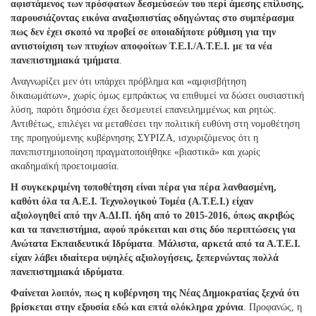
αφιστάμενος των πρόσφατων δεσμεύσεών του περί άμεσης επίλυσης,
παρουσιάζοντας εικόνα αναξιοπιστίας οδηγώντας στο συμπέρασμα
πως δεν έχει σκοπό να προβεί σε οποιαδήποτε ρύθμιση για την
αντιστοίχιση των πτυχίων αποφοίτων Τ.Ε.Ι./Α.Τ.Ε.Ι. με τα νέα
πανεπιστημιακά τμήματα
.
Αναγνωρίζει μεν ότι υπάρχει πρόβλημα και «αμφισβήτηση
δικαιωμάτων», χωρίς όμως εμπράκτως να επιθυμεί να δώσει ουσιαστική
λύση, παρότι δημόσια έχει δεσμευτεί επανειλημμένως και ρητώς.
Αντιθέτως, επιλέγει να μεταθέσει την πολιτική ευθύνη στη νομοθέτηση
της προηγούμενης κυβέρνησης ΣΥΡΙΖΑ, ισχυριζόμενος ότι η
πανεπιστημιοποίηση πραγματοποιήθηκε «βιαστικά» και χωρίς
ακαδημαϊκή προετοιμασία.
Η συγκεκριμένη τοποθέτηση είναι πέρα για πέρα λανθασμένη,
καθότι όλα τα Α.Ε.Ι. Τεχνολογικού Τομέα (Α.Τ.Ε.Ι.) είχαν
αξιολογηθεί από την Α.ΔΙ.Π. ήδη από το 2015-2016, όπως ακριβώς
και τα πανεπιστήμια, αφού πρόκειται και στις δύο περιπτώσεις για
Ανώτατα Εκπαιδευτικά Ιδρύματα
.
Μάλιστα, αρκετά από τα Α.Τ.Ε.Ι.
είχαν λάβει ιδιαίτερα υψηλές αξιολογήσεις, ξεπερνώντας πολλά
πανεπιστημιακά ιδρύματα
.
Φαίνεται λοιπόν, πως η κυβέρνηση της Νέας Δημοκρατίας ξεχνά ότι
βρίσκεται στην εξουσία εδώ και επτά ολόκληρα χρόνια
. Προφανώς, η