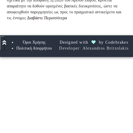
σχετικά με την απόφαση 32/2026 του Αρείου Πάγου, κρίνεται
απαραίτητο να δοθούν ορισμένες βασικές διευκρινίσεις, ώστε να
αποφευχθούν παρερμηνείες ως προς το πραγματικό αντικείμενο και
τις έννομες
Διαβάστε Περισσότερα
Όροι Χρήσης
Designed with
by
Codebrakes
Πολιτική Απορρήτου
Developer: Alexandros Britzolakis