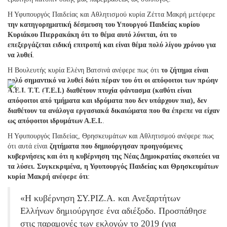
Η Υφυπουργός Παιδείας και Αθλητισμού κυρία Ζέττα Μακρή μετέφερε
την κατηγορηματική δέσμευση του Υπουργού Παιδείας κυρίου
Κυριάκου Πιερρακάκη ότι το θέμα αυτό λύνεται, ότι το
επεξεργάζεται ειδική επιτροπή και είναι θέμα πολύ λίγου χρόνου για
να λυθεί
.
Η Βουλευτής κυρία Ελένη Βατσινά ανέφερε πως ότι
το ζήτημα είναι
πολύ σημαντικό να λυθεί διότι πέραν του ότι οι απόφοιτοι των πρώην
Α.Ε.Ι. Τ.Τ. (Τ.Ε.Ι.) διαθέτουν πτυχία φάντασμα (καθότι είναι
απόφοιτοι από τμήματα και ιδρύματα που δεν υπάρχουν πια), δεν
διαθέτουν τα ανάλογα εργασιακά δικαιώματα που θα έπρεπε να είχαν
ως απόφοιτοι ιδρυμάτων Α.Ε.Ι.
.
Η Υφυπουργός Παιδείας, Θρησκευμάτων και Αθλητισμού ανέφερε πως
ότι αυτά είναι
ζητήματα που δημιούργησαν προηγούμενες
κυβερνήσεις και ότι η κυβέρνηση της Νέας Δημοκρατίας σκοπεύει να
τα λύσει. Συγκεκριμένα, η Υφυπουργός Παιδείας και Θρησκευμάτων
κυρία Μακρή ανέφερε ότι
:
«Η κυβέρνηση ΣΥ.ΡΙΖ.Α. και Ανεξαρτήτων
Ελλήνων δημιούργησε ένα αδιέξοδο. Προσπάθησε
στις παραμονές των εκλογών το 2019 (για