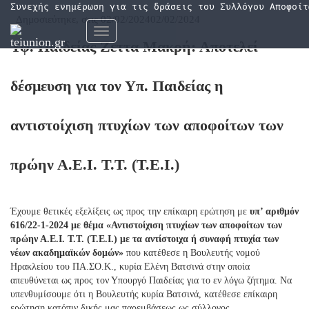
Συνεχής ενημέρωση για τις δράσεις του Συλλόγου Αποφοίτ
Δημοσιεύτηκε, στις
02/02/2024
02/02/2024
Εναλλαγή
Υφ. Παιδείας Ζέττα Μακρή: Αποτελεί
πλοήγησης
δέσμευση για τον Υπ. Παιδείας η
αντιστοίχιση πτυχίων των αποφοίτων των
πρώην Α.Ε.Ι. Τ.Τ. (Τ.Ε.Ι.)
Έχουμε θετικές εξελίξεις ως προς την επίκαιρη ερώτηση με
υπ’ αριθμόν
616/22-1-2024 με θέμα «Αντιστοίχιση πτυχίων των αποφοίτων των
πρώην Α.Ε.Ι. Τ.Τ. (Τ.Ε.Ι.) με τα αντίστοιχα ή συναφή πτυχία των
νέων ακαδημαϊκών δομών»
που κατέθεσε η Βουλευτής νομού
Ηρακλείου του ΠΑ.ΣΟ.Κ., κυρία Ελένη Βατσινά στην οποία
απευθύνεται ως προς τον Υπουργό Παιδείας για το εν λόγω ζήτημα. Να
υπενθυμίσουμε ότι η Βουλευτής κυρία Βατσινά, κατέθεσε επίκαιρη
ερώτηση κατόπιν δικής μας παρεμβάσεως ως σύλλογος.