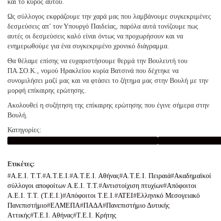
και το κύρος αυτού.
Ως σύλλογος εκφράζουμε την χαρά μας που λαμβάνουμε συγκεκριμένες
δεσμεύσεις απ’ τον Υπουργό Παιδείας, παρόλα αυτά τονίζουμε πως
αυτές οι δεσμεύσεις καλό είναι όντως να προχωρήσουν και να
ενημερωθούμε για ένα συγκεκριμένο χρονικό διάγραμμα.
Θα θέλαμε επίσης να ευχαριστήσουμε θερμά την Βουλευτή του
ΠΑ.ΣΟ.Κ., νομού Ηρακλείου κυρία Βατσινά που δέχτηκε να
συνομιλήσει μαζί μας και να φτάσει το ζήτημα μας στην Βουλή με την
μορφή επίκαιρης ερώτησης.
Ακολουθεί η συζήτηση της επίκαιρης ερώτησης που έγινε σήμερα στην
Βουλή.
Κατηγορίες:
ΣΥΛΛΟΓΟΣ ΑΠΟΦΟΙΤΩΝ & ΦΟΙΤΗΤΩΝ Τ.Ε.Ι. ΚΡΗΤΗΣ
ΑΚΑΔΗΜΑΪΚΟΙ ΣΥΛΛΟΓΟΙ
Α.Ε.Ι. Τ.Τ.
Α.Τ.Ε.Ι.
Α.Τ.Ε.Ι. Αθήνας
Α.Τ.Ε.Ι. Πειραιά
Ακαδημαϊκοί
σύλλογοι αποφοίτων Α.Ε.Ι. Τ.Τ.
Αντιστοίχιση πτυχίων
Απόφοιτοι
Α.Ε.Ι. Τ.Τ. (Τ.Ε.Ι.)
Απόφοιτοι Τ.Ε.Ι.
ΑΤΕΙ
Ελληνικό Μεσογειακό
Πανεπιστήμιο
ΕΛΜΕΠΑ
ΠΑΔΑ
Πανεπιστήμιο Δυτικής
Αττικής
Τ.Ε.Ι. Αθήνας
Τ.Ε.Ι. Κρήτης