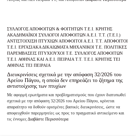
ΣΥΛΛΟΓΟΣ ΑΠΟΦΟΙΤΩΝ & ΦΟΙΤΗΤΩΝ Τ.Ε.Ι. ΚΡΗΤΗΣ
ΑΚΑΔΗΜΑΪΚΟΙ ΣΥΛΛΟΓΟΙ ΑΠΟΦΟΙΤΩΝ Α.Ε.Ι. Τ.Τ. (Τ.Ε.Ι.)
ΑΝΤΙΣΤΟΙΧΙΣΗ ΠΤΥΧΙΩΝ
ΑΠΟΦΟΙΤΟΙ Α.Ε.Ι. Τ.Τ.
ΑΠΟΦΟΙΤΟΙ
Τ.Ε.Ι.
ΕΡΓΑΣΙΑΚΑ ΔΙΚΑΙΩΜΑΤΑ
ΜΗΧΑΝΙΚΟΙ Τ.Ε.
ΠΟΛΙΤΙΚΕΣ
ΠΑΡΕΜΒΑΣΕΙΣ
ΠΤΥΧΙΟΥΧΟΙ Τ.Ε.
ΣΥΛΛΟΓΟΣ ΑΠΟΦΟΙΤΩΝ
Τ.Ε.Ι. ΑΘΗΝΑΣ ΚΑΙ Α.Ε.Ι. ΠΕΙΡΑΙΑ Τ.Τ.
Τ.Ε.Ι. ΚΡΗΤΗΣ
ΤΕΙ
ΑΘΗΝΑΣ
ΤΕΙ ΠΕΙΡΑΙΑ
Διευκρινίσεις σχετικά με την απόφαση 32/2026 του
Αρείου Πάγου, η οποία δεν επηρεάζει το ζήτημα της
αντιστοίχισης των πτυχίων
Με αφορμή ερωτήματα και προβληματισμούς που έχουν διατυπωθεί
σχετικά με την απόφαση 32/2026 του Αρείου Πάγου, κρίνεται
απαραίτητο να δοθούν ορισμένες βασικές διευκρινίσεις, ώστε να
αποφευχθούν παρερμηνείες ως προς το πραγματικό αντικείμενο και
τις έννομες
Διαβάστε Περισσότερα