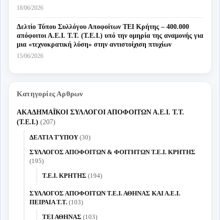
18/06/2026
Δελτίο Τύπου Συλλόγου Αποφοίτων ΤΕΙ Κρήτης – 400.000
απόφοιτοι Α.Ε.Ι. Τ.Τ. (Τ.Ε.Ι.) υπό την ομηρία της αναμονής για
μια «τεχνοκρατική λύση» στην αντιστοίχιση πτυχίων
15/06/2026
Κατηγορίες Αρθρων
ΑΚΑΔΗΜΑΪΚΟΙ ΣΥΛΛΟΓΟΙ ΑΠΟΦΟΙΤΩΝ Α.Ε.Ι. Τ.Τ.
(Τ.Ε.Ι.)
(207)
ΔΕΛΤΙΑ ΤΎΠΟΥ
(30)
ΣΥΛΛΟΓΟΣ ΑΠΟΦΟΙΤΩΝ & ΦΟΙΤΗΤΩΝ Τ.Ε.Ι. ΚΡΗΤΗΣ
(195)
Τ.Ε.Ι. ΚΡΗΤΗΣ
(194)
ΣΥΛΛΟΓΟΣ ΑΠΟΦΟΙΤΩΝ Τ.Ε.Ι. ΑΘΗΝΑΣ ΚΑΙ Α.Ε.Ι.
ΠΕΙΡΑΙΑ Τ.Τ.
(103)
ΤΕΙ ΑΘΗΝΑΣ
(103)