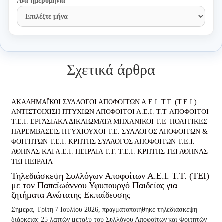
Ανά ημερομηνία
Σχετικά άρθρα
ΑΚΑΔΗΜΑΪΚΟΙ ΣΥΛΛΟΓΟΙ ΑΠΟΦΟΙΤΩΝ Α.Ε.Ι. Τ.Τ. (Τ.Ε.Ι.)
ΑΝΤΙΣΤΟΙΧΙΣΗ ΠΤΥΧΙΩΝ
ΑΠΟΦΟΙΤΟΙ Α.Ε.Ι. Τ.Τ.
ΑΠΟΦΟΙΤΟΙ
Τ.Ε.Ι.
ΕΡΓΑΣΙΑΚΑ ΔΙΚΑΙΩΜΑΤΑ
ΜΗΧΑΝΙΚΟΙ Τ.Ε.
ΠΟΛΙΤΙΚΕΣ
ΠΑΡΕΜΒΑΣΕΙΣ
ΠΤΥΧΙΟΥΧΟΙ Τ.Ε.
ΣΥΛΛΟΓΟΣ ΑΠΟΦΟΙΤΩΝ &
ΦΟΙΤΗΤΩΝ Τ.Ε.Ι. ΚΡΗΤΗΣ
ΣΥΛΛΟΓΟΣ ΑΠΟΦΟΙΤΩΝ Τ.Ε.Ι.
ΑΘΗΝΑΣ ΚΑΙ Α.Ε.Ι. ΠΕΙΡΑΙΑ Τ.Τ.
Τ.Ε.Ι. ΚΡΗΤΗΣ
ΤΕΙ ΑΘΗΝΑΣ
ΤΕΙ ΠΕΙΡΑΙΑ
Τηλεδιάσκεψη Συλλόγων Αποφοίτων Α.Ε.Ι. Τ.Τ. (ΤΕΙ)
με τον Παπαϊωάννου Υφυπουργό Παιδείας για
ζητήματα Ανώτατης Εκπαίδευσης
Σήμερα, Τρίτη 7 Ιουλίου 2026, πραγματοποιήθηκε τηλεδιάσκεψη
διάρκειας 25 λεπτών μεταξύ του Συλλόγου Αποφοίτων και Φοιτητών