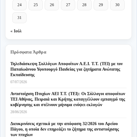
24
25
26
27
28
29
30
31
« Ιούλ
Πρόσφατα Άρθρα
Τηλεδιάσκεψη Συλλόγων Αποφοίτων Α.Ε.Ι. Τ.Τ. (ΤΕΙ) με τον
Παπαϊωάννου Υφυπουργό Παιδείας για ζητήματα Ανώτατης
Εκπαίδευσης
07/07/2026
Αντιστοίχιση Πτυχίων AEI T.T. (ΤΕΙ): Οι Σύλλογοι αποφοίτων
ΤΕΙ Αθήνας, Πειραιά και Κρήτης καταγγέλλουν εμπαιγμό της
κυβέρνησης και στέλνουν μήνυμα ενόψει εκλογών
28/06/2026
Διευκρινίσεις σχετικά με την απόφαση 32/2026 του Αρείου
Πάγου, η οποία δεν επηρεάζει το ζήτημα της αντιστοίχισης
των πτυχίων