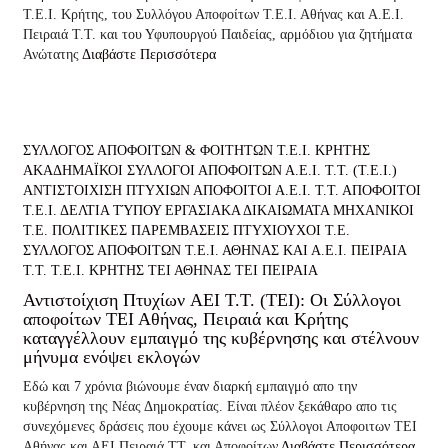
Τ.Ε.Ι. Κρήτης, του Συλλόγου Αποφοίτων Τ.Ε.Ι. Αθήνας και Α.Ε.Ι.
Πειραιά Τ.Τ. και του Υφυπουργού Παιδείας, αρμόδιου για ζητήματα
Ανώτατης
Διαβάστε Περισσότερα
ΣΥΛΛΟΓΟΣ ΑΠΟΦΟΙΤΩΝ & ΦΟΙΤΗΤΩΝ Τ.Ε.Ι. ΚΡΗΤΗΣ
ΑΚΑΔΗΜΑΪΚΟΙ ΣΥΛΛΟΓΟΙ ΑΠΟΦΟΙΤΩΝ Α.Ε.Ι. Τ.Τ. (Τ.Ε.Ι.)
ΑΝΤΙΣΤΟΙΧΙΣΗ ΠΤΥΧΙΩΝ
ΑΠΟΦΟΙΤΟΙ Α.Ε.Ι. Τ.Τ.
ΑΠΟΦΟΙΤΟΙ
Τ.Ε.Ι.
ΔΕΛΤΙΑ ΤΎΠΟΥ
ΕΡΓΑΣΙΑΚΑ ΔΙΚΑΙΩΜΑΤΑ
ΜΗΧΑΝΙΚΟΙ
Τ.Ε.
ΠΟΛΙΤΙΚΕΣ ΠΑΡΕΜΒΑΣΕΙΣ
ΠΤΥΧΙΟΥΧΟΙ Τ.Ε.
ΣΥΛΛΟΓΟΣ ΑΠΟΦΟΙΤΩΝ Τ.Ε.Ι. ΑΘΗΝΑΣ ΚΑΙ Α.Ε.Ι. ΠΕΙΡΑΙΑ
Τ.Τ.
Τ.Ε.Ι. ΚΡΗΤΗΣ
ΤΕΙ ΑΘΗΝΑΣ
ΤΕΙ ΠΕΙΡΑΙΑ
Αντιστοίχιση Πτυχίων AEI T.T. (ΤΕΙ): Οι Σύλλογοι
αποφοίτων ΤΕΙ Αθήνας, Πειραιά και Κρήτης
καταγγέλλουν εμπαιγμό της κυβέρνησης και στέλνουν
μήνυμα ενόψει εκλογών
Εδώ και 7 χρόνια βιώνουμε έναν διαρκή εμπαιγμό απο την
κυβέρνηση της Νέας Δημοκρατίας. Είναι πλέον ξεκάθαρο απο τις
συνεχόμενες δράσεις που έχουμε κάνει ως Σύλλογοι Αποφοιτων ΤΕΙ
Αθήνας και ΑΕΙ Πειραιά ΤΤ, και Αποφοίτων
Διαβάστε Περισσότερα