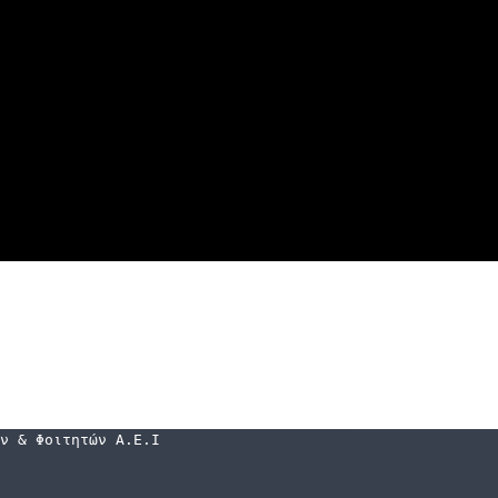
ν & Φοιτητών Α.Ε.Ι. Τ.Τ. (Τ.Ε.Ι.