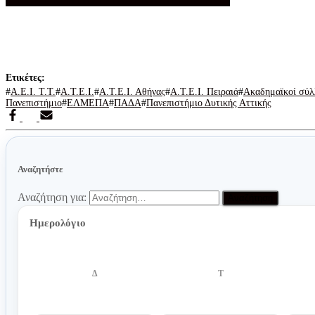
Τ.Τ.
Τ.Ε.Ι. ΚΡΗΤΗΣ
ΤΕΙ ΑΘΗΝΑΣ
ΤΕΙ ΠΕΙΡΑΙΑ
Α.Ε.Ι. Τ.Τ.
Α.Τ.Ε.Ι.
Α.Τ.Ε.Ι. Αθήνας
Α.Τ.Ε.Ι. Πειραιά
Ακαδημαϊκοί σύλλ
Πανεπιστήμιο
ΕΛΜΕΠΑ
ΠΑΔΑ
Πανεπιστήμιο Δυτικής Αττικής
Αναζητήστε
Αναζήτηση για:
Ημερολόγιο
Δ
Τ