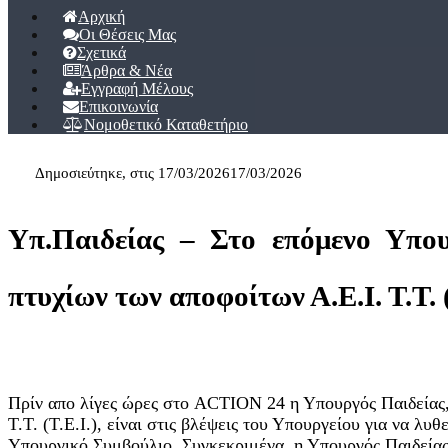
πλοήγησης
Αρχική
Οι Θέσεις Μας
Σχετικά
Άρθρα & Νέα
Εγγραφή Μέλους
Επικοινωνία
Νομοθετικό Καταθετήριο
Δημοσιεύτηκε, στις
17/03/2026
17/03/2026
Υπ.Παιδείας – Στο επόμενο Υπου
πτυχίων των αποφοίτων Α.Ε.Ι. Τ.Τ. (
Πρίν απο λίγες ώρες στο ACTION 24 η Υπουργός Παιδείας,
Τ.Τ. (Τ.Ε.Ι.), είναι στις βλέψεις του Υπουργείου για να λυ
Υπουργικό Συμβούλιο. Συγκεκριμένα, η Υπουργός Παιδείας