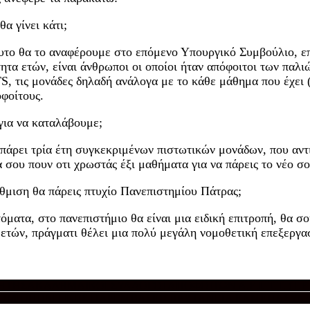
θα γίνει κάτι;
 αυτο θα το αναφέρουμε στο επόμενο Υπουργικό Συμβούλιο, 
ητα ετών, είναι άνθρωποι οι οποίοι ήταν απόφοιτοι των παλι
S, τις μονάδες δηλαδή ανάλογα με το κάθε μάθημα που έχει 
οφοίτους.
για να καταλάβουμε;
ς πάρει τρία έτη συγκεκριμένων πιστωτικών μονάδων, που αν
α σου πουν οτι χρωστάς έξι μαθήματα για να πάρεις το νέο σ
ύθμιση θα πάρεις πτυχίο Πανεπιστημίου Πάτρας;
τόματα, στο πανεπιστήμιο θα είναι μια ειδική επιτροπή, θα σ
α ετών, πράγματι θέλει μια πολύ μεγάλη νομοθετική επεξεργα
ΡΗΤΗΣ
ΑΚΑΔΗΜΑΪΚΟΙ ΣΥΛΛΟΓΟΙ ΑΠΟΦΟΙΤΩΝ Α.Ε.Ι. Τ.Τ. (Τ.Ε.Ι
ΤΗΜΙΟ
ΠΟΛΙΤΙΚΕΣ ΠΑΡΕΜΒΑΣΕΙΣ
ΠΡΥΤΑΝΕΙΑ ΕΛΜΕΠΑ
ΣΥΛΛ