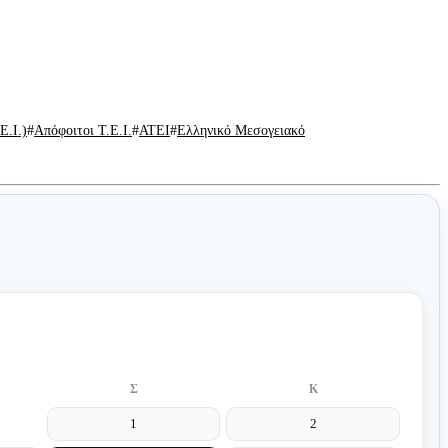
Ε.Ι.)
Απόφοιτοι Τ.Ε.Ι.
ΑΤΕΙ
Ελληνικό Μεσογειακό
Σ
Κ
1
2