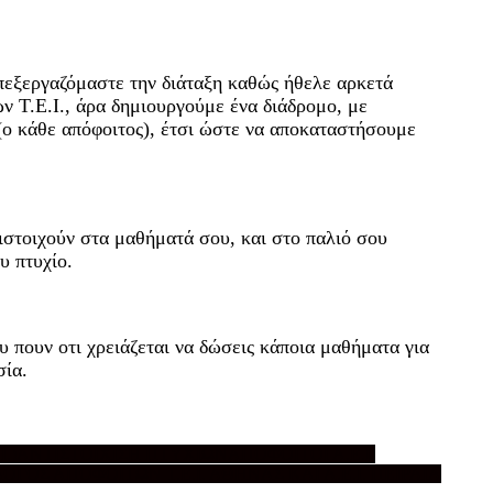
επεξεργαζόμαστε την διάταξη καθώς ήθελε αρκετά
ών Τ.Ε.Ι., άρα δημιουργούμε ένα διάδρομο, με
(ο κάθε απόφοιτος), έτσι ώστε να αποκαταστήσουμε
τιστοιχούν στα μαθήματά σου, και στο παλιό σου
ου πτυχίο.
ου πουν οτι χρειάζεται να δώσεις κάποια μαθήματα για
σία.
.)
ΑΝΤΙΣΤΟΙΧΙΣΗ ΠΤΥΧΙΩΝ
ΑΠΟΦΟΙΤΟΙ Α.Ε.Ι.
ΟΓΟΣ ΑΠΟΦΟΙΤΩΝ Τ.Ε.Ι. ΑΘΗΝΑΣ ΚΑΙ Α.Ε.Ι. ΠΕΙΡΑΙΑ