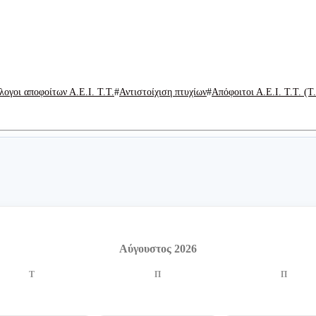
ογοι αποφοίτων Α.Ε.Ι. Τ.Τ.
Αντιστοίχιση πτυχίων
Απόφοιτοι Α.Ε.Ι. Τ.Τ. (Τ.
Αύγουστος 2026
Τ
Π
Π