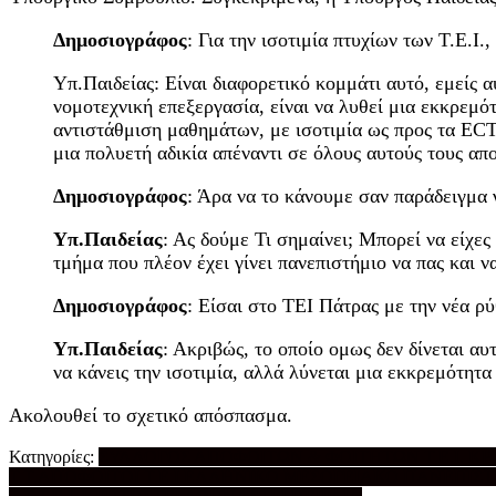
Δημοσιογράφος
: Για την ισοτιμία πτυχίων των Τ.Ε.Ι., 
Υπ.Παιδείας: Είναι διαφορετικό κομμάτι αυτό, εμείς
νομοτεχνική επεξεργασία, είναι να λυθεί μια εκκρεμότ
αντιστάθμιση μαθημάτων, με ισοτιμία ως προς τα ECT
μια πολυετή αδικία απέναντι σε όλους αυτούς τους απ
Δημοσιογράφος
: Άρα να το κάνουμε σαν παράδειγμα 
Υπ.Παιδείας
: Ας δούμε Τι σημαίνει; Μπορεί να είχε
τμήμα που πλέον έχει γίνει πανεπιστήμιο να πας και ν
Δημοσιογράφος
: Είσαι στο ΤΕΙ Πάτρας με την νέα ρ
Υπ.Παιδείας
: Ακριβώς, το οποίο ομως δεν δίνεται αυ
να κάνεις την ισοτιμία, αλλά λύνεται μια εκκρεμότητ
Ακολουθεί το σχετικό απόσπασμα.
Κατηγορίες:
ΣΥΛΛΟΓΟΣ ΑΠΟΦΟΙΤΩΝ & ΦΟΙΤΗΤΩΝ Τ.Ε.Ι. Κ
Τ.Τ.
ΑΠΟΦΟΙΤΟΙ Τ.Ε.Ι.
ΕΛΛΗΝΙΚΟ ΜΕΣΟΓΕΙΑΚΟ ΠΑΝΕΠΙΣ