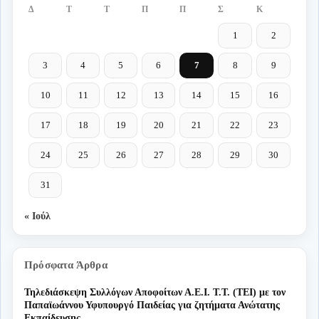
Δ
Τ
Τ
Π
Π
Σ
Κ
1
2
3
4
5
6
7
8
9
10
11
12
13
14
15
16
17
18
19
20
21
22
23
24
25
26
27
28
29
30
31
« Ιούλ
Πρόσφατα Άρθρα
Τηλεδιάσκεψη Συλλόγων Αποφοίτων Α.Ε.Ι. Τ.Τ. (ΤΕΙ) με τον
Παπαϊωάννου Υφυπουργό Παιδείας για ζητήματα Ανώτατης
Εκπαίδευσης