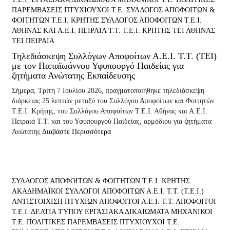
ΠΑΡΕΜΒΑΣΕΙΣ
ΠΤΥΧΙΟΥΧΟΙ Τ.Ε.
ΣΥΛΛΟΓΟΣ ΑΠΟΦΟΙΤΩΝ &
ΦΟΙΤΗΤΩΝ Τ.Ε.Ι. ΚΡΗΤΗΣ
ΣΥΛΛΟΓΟΣ ΑΠΟΦΟΙΤΩΝ Τ.Ε.Ι.
ΑΘΗΝΑΣ ΚΑΙ Α.Ε.Ι. ΠΕΙΡΑΙΑ Τ.Τ.
Τ.Ε.Ι. ΚΡΗΤΗΣ
ΤΕΙ ΑΘΗΝΑΣ
ΤΕΙ ΠΕΙΡΑΙΑ
Τηλεδιάσκεψη Συλλόγων Αποφοίτων Α.Ε.Ι. Τ.Τ. (ΤΕΙ)
με τον Παπαϊωάννου Υφυπουργό Παιδείας για
ζητήματα Ανώτατης Εκπαίδευσης
Σήμερα, Τρίτη 7 Ιουλίου 2026, πραγματοποιήθηκε τηλεδιάσκεψη
διάρκειας 25 λεπτών μεταξύ του Συλλόγου Αποφοίτων και Φοιτητών
Τ.Ε.Ι. Κρήτης, του Συλλόγου Αποφοίτων Τ.Ε.Ι. Αθήνας και Α.Ε.Ι.
Πειραιά Τ.Τ. και του Υφυπουργού Παιδείας, αρμόδιου για ζητήματα
Ανώτατης
Διαβάστε Περισσότερα
ΣΥΛΛΟΓΟΣ ΑΠΟΦΟΙΤΩΝ & ΦΟΙΤΗΤΩΝ Τ.Ε.Ι. ΚΡΗΤΗΣ
ΑΚΑΔΗΜΑΪΚΟΙ ΣΥΛΛΟΓΟΙ ΑΠΟΦΟΙΤΩΝ Α.Ε.Ι. Τ.Τ. (Τ.Ε.Ι.)
ΑΝΤΙΣΤΟΙΧΙΣΗ ΠΤΥΧΙΩΝ
ΑΠΟΦΟΙΤΟΙ Α.Ε.Ι. Τ.Τ.
ΑΠΟΦΟΙΤΟΙ
Τ.Ε.Ι.
ΔΕΛΤΙΑ ΤΎΠΟΥ
ΕΡΓΑΣΙΑΚΑ ΔΙΚΑΙΩΜΑΤΑ
ΜΗΧΑΝΙΚΟΙ
Τ.Ε.
ΠΟΛΙΤΙΚΕΣ ΠΑΡΕΜΒΑΣΕΙΣ
ΠΤΥΧΙΟΥΧΟΙ Τ.Ε.