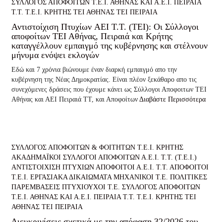
ΣΥΛΛΟΓΟΣ ΑΠΟΦΟΙΤΩΝ Τ.Ε.Ι. ΑΘΗΝΑΣ ΚΑΙ Α.Ε.Ι. ΠΕΙΡΑΙΑ
Τ.Τ.
Τ.Ε.Ι. ΚΡΗΤΗΣ
ΤΕΙ ΑΘΗΝΑΣ
ΤΕΙ ΠΕΙΡΑΙΑ
Αντιστοίχιση Πτυχίων AEI T.T. (ΤΕΙ): Οι Σύλλογοι
αποφοίτων ΤΕΙ Αθήνας, Πειραιά και Κρήτης
καταγγέλλουν εμπαιγμό της κυβέρνησης και στέλνουν
μήνυμα ενόψει εκλογών
Εδώ και 7 χρόνια βιώνουμε έναν διαρκή εμπαιγμό απο την
κυβέρνηση της Νέας Δημοκρατίας. Είναι πλέον ξεκάθαρο απο τις
συνεχόμενες δράσεις που έχουμε κάνει ως Σύλλογοι Αποφοιτων ΤΕΙ
Αθήνας και ΑΕΙ Πειραιά ΤΤ, και Αποφοίτων
Διαβάστε Περισσότερα
ΣΥΛΛΟΓΟΣ ΑΠΟΦΟΙΤΩΝ & ΦΟΙΤΗΤΩΝ Τ.Ε.Ι. ΚΡΗΤΗΣ
ΑΚΑΔΗΜΑΪΚΟΙ ΣΥΛΛΟΓΟΙ ΑΠΟΦΟΙΤΩΝ Α.Ε.Ι. Τ.Τ. (Τ.Ε.Ι.)
ΑΝΤΙΣΤΟΙΧΙΣΗ ΠΤΥΧΙΩΝ
ΑΠΟΦΟΙΤΟΙ Α.Ε.Ι. Τ.Τ.
ΑΠΟΦΟΙΤΟΙ
Τ.Ε.Ι.
ΕΡΓΑΣΙΑΚΑ ΔΙΚΑΙΩΜΑΤΑ
ΜΗΧΑΝΙΚΟΙ Τ.Ε.
ΠΟΛΙΤΙΚΕΣ
ΠΑΡΕΜΒΑΣΕΙΣ
ΠΤΥΧΙΟΥΧΟΙ Τ.Ε.
ΣΥΛΛΟΓΟΣ ΑΠΟΦΟΙΤΩΝ
Τ.Ε.Ι. ΑΘΗΝΑΣ ΚΑΙ Α.Ε.Ι. ΠΕΙΡΑΙΑ Τ.Τ.
Τ.Ε.Ι. ΚΡΗΤΗΣ
ΤΕΙ
ΑΘΗΝΑΣ
ΤΕΙ ΠΕΙΡΑΙΑ
Διευκρινίσεις σχετικά με την απόφαση 32/2026 του