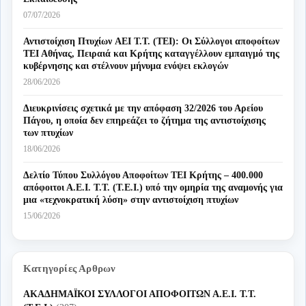
07/07/2026
Αντιστοίχιση Πτυχίων AEI T.T. (ΤΕΙ): Οι Σύλλογοι αποφοίτων
ΤΕΙ Αθήνας, Πειραιά και Κρήτης καταγγέλλουν εμπαιγμό της
κυβέρνησης και στέλνουν μήνυμα ενόψει εκλογών
28/06/2026
Διευκρινίσεις σχετικά με την απόφαση 32/2026 του Αρείου
Πάγου, η οποία δεν επηρεάζει το ζήτημα της αντιστοίχισης
των πτυχίων
18/06/2026
Δελτίο Τύπου Συλλόγου Αποφοίτων ΤΕΙ Κρήτης – 400.000
απόφοιτοι Α.Ε.Ι. Τ.Τ. (Τ.Ε.Ι.) υπό την ομηρία της αναμονής για
μια «τεχνοκρατική λύση» στην αντιστοίχιση πτυχίων
15/06/2026
Κατηγορίες Αρθρων
ΑΚΑΔΗΜΑΪΚΟΙ ΣΥΛΛΟΓΟΙ ΑΠΟΦΟΙΤΩΝ Α.Ε.Ι. Τ.Τ.