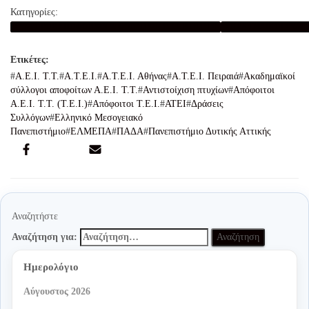
Κατηγορίες:
ΣΥΛΛΟΓΟΣ ΑΠΟΦΟΙΤΩΝ & ΦΟΙΤΗΤΩΝ Τ.Ε.Ι. ΚΡΗΤΗΣ
ΑΚΑΔΗΜΑΪΚΟΙ ΣΥΛΛΟΓΟΙ
Α.Ε.Ι. Τ.Τ.
Α.Τ.Ε.Ι.
Α.Τ.Ε.Ι. Αθήνας
Α.Τ.Ε.Ι. Πειραιά
Ακαδημαϊκοί
σύλλογοι αποφοίτων Α.Ε.Ι. Τ.Τ.
Αντιστοίχιση πτυχίων
Απόφοιτοι
Α.Ε.Ι. Τ.Τ. (Τ.Ε.Ι.)
Απόφοιτοι Τ.Ε.Ι.
ΑΤΕΙ
Δράσεις
Συλλόγων
Ελληνικό Μεσογειακό
Πανεπιστήμιο
ΕΛΜΕΠΑ
ΠΑΔΑ
Πανεπιστήμιο Δυτικής Αττικής
Αναζητήστε
Αναζήτηση για:
Ημερολόγιο
Αύγουστος 2026