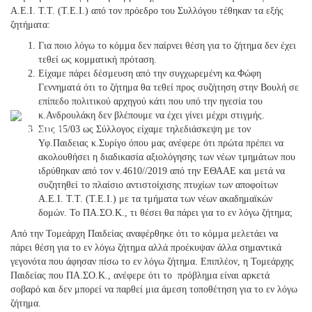
Α.Ε.Ι. Τ.Τ. (Τ.Ε.Ι.) από τον πρόεδρο του Συλλόγου τέθηκαν τα εξής
ζητήματα:
Για ποιο λόγω το κόμμα δεν παίρνει θέση για το ζήτημα δεν έχει
τεθεί ως κομματική πρόταση.
Είχαμε πάρει δέσμευση από την συγχωρεμένη κα.Φώφη
Γεννηματά ότι το ζήτημα θα τεθεί προς συζήτηση στην Βουλή σε
επίπεδο πολιτικού αρχηγού κάτι που υπό την ηγεσία του
κ.Ανδρουλάκη δεν βλέπουμε να έχει γίνει μέχρι στιγμής.
Στις 15/03 ως Σύλλογος είχαμε τηλεδιάσκεψη με τον
Υφ.Παιδειας κ.Συρίγο όπου μας ανέφερε ότι πρώτα πρέπει να
ακολουθήσει η διαδικασία αξιολόγησης των νέων τμημάτων που
ιδρύθηκαν από τον ν.4610//2019 από την ΕΘΑΑΕ και μετά να
συζητηθεί το πλαίσιο αντιστοίχισης πτυχίων των αποφοίτων
Α.Ε.Ι. Τ.Τ. (Τ.Ε.Ι.) με τα τμήματα των νέων ακαδημαϊκών
δομών. Το ΠΑ.ΣΟ.Κ., τι θέσει θα πάρει για το εν λόγω ζήτημα;
Από την Τομεάρχη Παιδείας αναφέρθηκε ότι το κόμμα μελετάει να
πάρει θέση για το εν λόγω ζήτημα αλλά προέκυψαν άλλα σημαντικά
γεγονότα που άφησαν πίσω το εν λόγω ζήτημα. Επιπλέον, η Τομεάρχης
Παιδείας που ΠΑ.ΣΟ.Κ., ανέφερε ότι το πρόβλημα είναι αρκετά
σοβαρό και δεν μπορεί να παρθεί μια άμεση τοποθέτηση για το εν λόγω
ζήτημα.