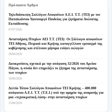
Πρόσφατα Άρθρα
Τηλεδιάσκεψη Συλλόγων Αποφοίτων Α.Ε.Ι. Τ.Τ. (ΤΕΙ) με τον
Παπαϊωάννου Υφυπουργό Παιδείας για ζητήματα Ανώτατης
Εκπαίδευσης
07/07/2026
Αντιστοίχιση Πτυχίων AEI T.T. (ΤΕΙ): Οι Σύλλογοι αποφοίτων
ΤΕΙ Αθήνας, Πειραιά και Κρήτης καταγγέλλουν εμπαιγμό της
κυβέρνησης και στέλνουν μήνυμα ενόψει εκλογών
28/06/2026
Διευκρινίσεις σχετικά με την απόφαση 32/2026 του Αρείου
Πάγου, η οποία δεν επηρεάζει το ζήτημα της αντιστοίχισης
των πτυχίων
18/06/2026
Δελτίο Τύπου Συλλόγου Αποφοίτων ΤΕΙ Κρήτης – 400.000
απόφοιτοι Α.Ε.Ι. Τ.Τ. (Τ.Ε.Ι.) υπό την ομηρία της αναμονής για
μια «τεχνοκρατική λύση» στην αντιστοίχιση πτυχίων
15/06/2026