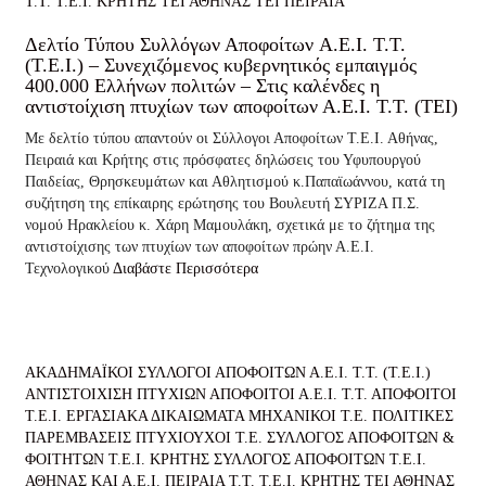
Τ.Τ.
Τ.Ε.Ι. ΚΡΗΤΗΣ
ΤΕΙ ΑΘΗΝΑΣ
ΤΕΙ ΠΕΙΡΑΙΑ
Δελτίο Τύπου Συλλόγων Αποφοίτων A.E.I. T.T.
(Τ.Ε.Ι.) – Συνεχιζόμενος κυβερνητικός εμπαιγμός
400.000 Ελλήνων πολιτών – Στις καλένδες η
αντιστοίχιση πτυχίων των αποφοίτων Α.Ε.Ι. Τ.Τ. (ΤΕΙ)
Με δελτίο τύπου απαντούν οι Σύλλογοι Αποφοίτων Τ.Ε.Ι. Αθήνας,
Πειραιά και Κρήτης στις πρόσφατες δηλώσεις του Υφυπουργού
Παιδείας, Θρησκευμάτων και Αθλητισμού κ.Παπαϊωάννου, κατά τη
συζήτηση της επίκαιρης ερώτησης του Βουλευτή ΣΥΡΙΖΑ Π.Σ.
νομού Ηρακλείου κ. Χάρη Μαμουλάκη, σχετικά με το ζήτημα της
αντιστοίχισης των πτυχίων των αποφοίτων πρώην Α.Ε.Ι.
Τεχνολογικού
Διαβάστε Περισσότερα
ΑΚΑΔΗΜΑΪΚΟΙ ΣΥΛΛΟΓΟΙ ΑΠΟΦΟΙΤΩΝ Α.Ε.Ι. Τ.Τ. (Τ.Ε.Ι.)
ΑΝΤΙΣΤΟΙΧΙΣΗ ΠΤΥΧΙΩΝ
ΑΠΟΦΟΙΤΟΙ Α.Ε.Ι. Τ.Τ.
ΑΠΟΦΟΙΤΟΙ
Τ.Ε.Ι.
ΕΡΓΑΣΙΑΚΑ ΔΙΚΑΙΩΜΑΤΑ
ΜΗΧΑΝΙΚΟΙ Τ.Ε.
ΠΟΛΙΤΙΚΕΣ
ΠΑΡΕΜΒΑΣΕΙΣ
ΠΤΥΧΙΟΥΧΟΙ Τ.Ε.
ΣΥΛΛΟΓΟΣ ΑΠΟΦΟΙΤΩΝ &
ΦΟΙΤΗΤΩΝ Τ.Ε.Ι. ΚΡΗΤΗΣ
ΣΥΛΛΟΓΟΣ ΑΠΟΦΟΙΤΩΝ Τ.Ε.Ι.
ΑΘΗΝΑΣ ΚΑΙ Α.Ε.Ι. ΠΕΙΡΑΙΑ Τ.Τ.
Τ.Ε.Ι. ΚΡΗΤΗΣ
ΤΕΙ ΑΘΗΝΑΣ