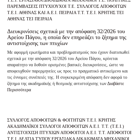
Τ.Ε.Ι.
ΕΡΓΑΣΙΑΚΑ ΔΙΚΑΙΩΜΑΤΑ
ΜΗΧΑΝΙΚΟΙ Τ.Ε.
ΠΟΛΙΤΙΚΕΣ
ΠΑΡΕΜΒΑΣΕΙΣ
ΠΤΥΧΙΟΥΧΟΙ Τ.Ε.
ΣΥΛΛΟΓΟΣ ΑΠΟΦΟΙΤΩΝ
Τ.Ε.Ι. ΑΘΗΝΑΣ ΚΑΙ Α.Ε.Ι. ΠΕΙΡΑΙΑ Τ.Τ.
Τ.Ε.Ι. ΚΡΗΤΗΣ
ΤΕΙ
ΑΘΗΝΑΣ
ΤΕΙ ΠΕΙΡΑΙΑ
Διευκρινίσεις σχετικά με την απόφαση 32/2026 του
Αρείου Πάγου, η οποία δεν επηρεάζει το ζήτημα της
αντιστοίχισης των πτυχίων
Με αφορμή ερωτήματα και προβληματισμούς που έχουν διατυπωθεί
σχετικά με την απόφαση 32/2026 του Αρείου Πάγου, κρίνεται
απαραίτητο να δοθούν ορισμένες βασικές διευκρινίσεις, ώστε να
αποφευχθούν παρερμηνείες ως προς το πραγματικό αντικείμενο και
τις έννομες συνέπειές της. Η συγκεκριμένη απόφαση δεν αφορά το
ζήτημα της ακαδημαϊκής ή θεσμικής αντιστοίχισης των
Διαβάστε
Περισσότερα
ΣΥΛΛΟΓΟΣ ΑΠΟΦΟΙΤΩΝ & ΦΟΙΤΗΤΩΝ Τ.Ε.Ι. ΚΡΗΤΗΣ
ΑΚΑΔΗΜΑΪΚΟΙ ΣΥΛΛΟΓΟΙ ΑΠΟΦΟΙΤΩΝ Α.Ε.Ι. Τ.Τ. (Τ.Ε.Ι.)
ΑΝΤΙΣΤΟΙΧΙΣΗ ΠΤΥΧΙΩΝ
ΑΠΟΦΟΙΤΟΙ Α.Ε.Ι. Τ.Τ.
ΑΠΟΦΟΙΤΟΙ
Τ.Ε.Ι.
ΔΕΛΤΙΑ ΤΎΠΟΥ
ΕΡΓΑΣΙΑΚΑ ΔΙΚΑΙΩΜΑΤΑ
ΜΗΧΑΝΙΚΟΙ