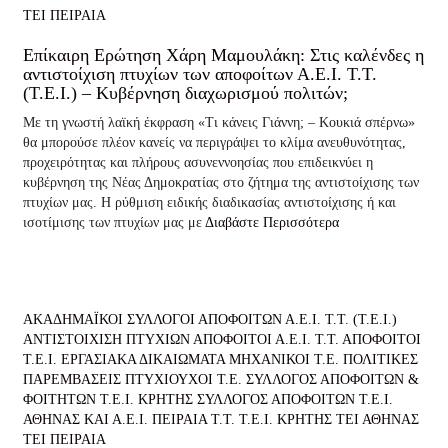
ΤΕΙ ΠΕΙΡΑΙΑ
Επίκαιρη Ερώτηση Χάρη Μαμουλάκη: Στις καλένδες η
αντιστοίχιση πτυχίων των αποφοίτων Α.Ε.Ι. Τ.Τ.
(Τ.Ε.Ι.) – Κυβέρνηση διαχωρισμού πολιτών;
Με τη γνωστή λαϊκή έκφραση «Τι κάνεις Γιάννη; – Κουκιά σπέρνω»
θα μπορούσε πλέον κανείς να περιγράψει το κλίμα ανευθυνότητας,
προχειρότητας και πλήρους ασυνεννοησίας που επιδεικνύει η
κυβέρνηση της Νέας Δημοκρατίας στο ζήτημα της αντιστοίχισης των
πτυχίων μας. Η ρύθμιση ειδικής διαδικασίας αντιστοίχισης ή και
ισοτίμισης των πτυχίων μας με
Διαβάστε Περισσότερα
ΑΚΑΔΗΜΑΪΚΟΙ ΣΥΛΛΟΓΟΙ ΑΠΟΦΟΙΤΩΝ Α.Ε.Ι. Τ.Τ. (Τ.Ε.Ι.)
ΑΝΤΙΣΤΟΙΧΙΣΗ ΠΤΥΧΙΩΝ
ΑΠΟΦΟΙΤΟΙ Α.Ε.Ι. Τ.Τ.
ΑΠΟΦΟΙΤΟΙ
Τ.Ε.Ι.
ΕΡΓΑΣΙΑΚΑ ΔΙΚΑΙΩΜΑΤΑ
ΜΗΧΑΝΙΚΟΙ Τ.Ε.
ΠΟΛΙΤΙΚΕΣ
ΠΑΡΕΜΒΑΣΕΙΣ
ΠΤΥΧΙΟΥΧΟΙ Τ.Ε.
ΣΥΛΛΟΓΟΣ ΑΠΟΦΟΙΤΩΝ &
ΦΟΙΤΗΤΩΝ Τ.Ε.Ι. ΚΡΗΤΗΣ
ΣΥΛΛΟΓΟΣ ΑΠΟΦΟΙΤΩΝ Τ.Ε.Ι.
ΑΘΗΝΑΣ ΚΑΙ Α.Ε.Ι. ΠΕΙΡΑΙΑ Τ.Τ.
Τ.Ε.Ι. ΚΡΗΤΗΣ
ΤΕΙ ΑΘΗΝΑΣ
ΤΕΙ ΠΕΙΡΑΙΑ