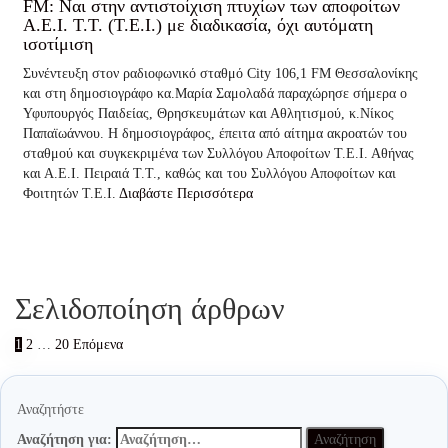
FM: Ναι στην αντιστοίχιση πτυχίων των αποφοίτων
A.E.I. T.T. (Τ.Ε.Ι.) με διαδικασία, όχι αυτόματη
ισοτίμιση
Συνέντευξη στον ραδιοφωνικό σταθμό City 106,1 FM Θεσσαλονίκης
και στη δημοσιογράφο κα.Μαρία Σαμολαδά παραχώρησε σήμερα ο
Υφυπουργός Παιδείας, Θρησκευμάτων και Αθλητισμού, κ.Νίκος
Παπαϊωάννου. Η δημοσιογράφος, έπειτα από αίτημα ακροατών του
σταθμού και συγκεκριμένα των Συλλόγου Αποφοίτων Τ.Ε.Ι. Αθήνας
και Α.Ε.Ι. Πειραιά Τ.Τ., καθώς και του Συλλόγου Αποφοίτων και
Φοιτητών Τ.Ε.Ι.
Διαβάστε Περισσότερα
Σελιδοποίηση άρθρων
1
2
…
20
Επόμενα
Αναζητήστε
Αναζήτηση για: