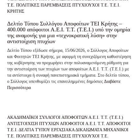
Τ.Ε.
ΠΟΛΙΤΙΚΕΣ ΠΑΡΕΜΒΑΣΕΙΣ
ΠΤΥΧΙΟΥΧΟΙ Τ.Ε.
Τ.Ε.Ι.
ΚΡΗΤΗΣ
Δελτίο Τύπου Συλλόγου Αποφοίτων ΤΕΙ Κρήτης –
400.000 απόφοιτοι Α.Ε.Ι. Τ.Τ. (Τ.Ε.Ι.) υπό την ομηρία
της αναμονής για μια «τεχνοκρατική λύση» στην
αντιστοίχιση πτυχίων
Δελτίο Τύπου εξέδωσε σήμερα, 15/06/2026, ο Σύλλογος Αποφοίτων
και Φοιτητών ΤΕΙ Κρήτης, με αφορμή τη συνεχιζόμενη καθυστέρηση
της κυβέρνησης να προχωρήσει στην πολυαναμενόμενη ρύθμιση για
την αντιστοίχιση των πτυχίων των αποφοίτων Α.Ε.Ι. Τ.Τ. (Τ.Ε.Ι.) με
τα αντίστοιχα ή συναφή πανεπιστημιακά τμήματα. Στο δελτίο τύπου,
ο Σύλλογος υπενθυμίζει τις επανειλημμένες δημόσιες
Διαβάστε
Περισσότερα
ΑΚΑΔΗΜΑΪΚΟΙ ΣΥΛΛΟΓΟΙ ΑΠΟΦΟΙΤΩΝ Α.Ε.Ι. Τ.Τ. (Τ.Ε.Ι.)
ΑΝΤΙΣΤΟΙΧΙΣΗ ΠΤΥΧΙΩΝ
ΑΠΟΦΟΙΤΟΙ Α.Ε.Ι. Τ.Τ.
ΑΠΟΦΟΙΤΟΙ
Τ.Ε.Ι.
ΔΕΛΤΙΑ ΤΎΠΟΥ
ΕΡΓΑΣΙΑΚΑ ΔΙΚΑΙΩΜΑΤΑ
ΜΗΧΑΝΙΚΟΙ
Τ.Ε.
ΠΟΛΙΤΙΚΕΣ ΠΑΡΕΜΒΑΣΕΙΣ
ΠΤΥΧΙΟΥΧΟΙ Τ.Ε.