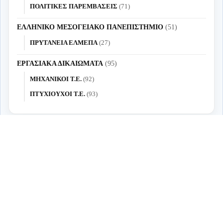
ΠΟΛΙΤΙΚΕΣ ΠΑΡΕΜΒΑΣΕΙΣ
(71)
ΕΛΛΗΝΙΚΟ ΜΕΣΟΓΕΙΑΚΟ ΠΑΝΕΠΙΣΤΗΜΙΟ
(51)
ΠΡΥΤΑΝΕΙΑ ΕΛΜΕΠΑ
(27)
ΕΡΓΑΣΙΑΚΑ ΔΙΚΑΙΩΜΑΤΑ
(95)
ΜΗΧΑΝΙΚΟΙ Τ.Ε.
(92)
ΠΤΥΧΙΟΥΧΟΙ Τ.Ε.
(93)
Ανά ημερομηνία
Ανά ημερομηνία
Όροι Χρήσης
Designed with
by
Codebrakes
Πολιτική Απορρήτου
Developer: Alexandros Britzolakis