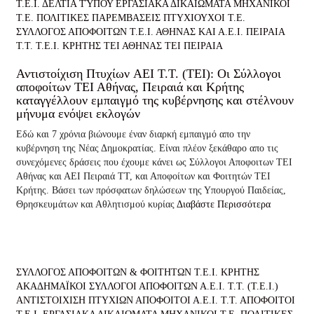
Τ.Ε.Ι.
ΔΕΛΤΙΑ ΤΎΠΟΥ
ΕΡΓΑΣΙΑΚΑ ΔΙΚΑΙΩΜΑΤΑ
ΜΗΧΑΝΙΚΟΙ
Τ.Ε.
ΠΟΛΙΤΙΚΕΣ ΠΑΡΕΜΒΑΣΕΙΣ
ΠΤΥΧΙΟΥΧΟΙ Τ.Ε.
ΣΥΛΛΟΓΟΣ ΑΠΟΦΟΙΤΩΝ Τ.Ε.Ι. ΑΘΗΝΑΣ ΚΑΙ Α.Ε.Ι. ΠΕΙΡΑΙΑ
Τ.Τ.
Τ.Ε.Ι. ΚΡΗΤΗΣ
ΤΕΙ ΑΘΗΝΑΣ
ΤΕΙ ΠΕΙΡΑΙΑ
Αντιστοίχιση Πτυχίων AEI T.T. (ΤΕΙ): Οι Σύλλογοι
αποφοίτων ΤΕΙ Αθήνας, Πειραιά και Κρήτης
καταγγέλλουν εμπαιγμό της κυβέρνησης και στέλνουν
μήνυμα ενόψει εκλογών
Εδώ και 7 χρόνια βιώνουμε έναν διαρκή εμπαιγμό απο την
κυβέρνηση της Νέας Δημοκρατίας. Είναι πλέον ξεκάθαρο απο τις
συνεχόμενες δράσεις που έχουμε κάνει ως Σύλλογοι Αποφοιτων ΤΕΙ
Αθήνας και ΑΕΙ Πειραιά ΤΤ, και Αποφοίτων και Φοιτητών ΤΕΙ
Κρήτης. Βάσει των πρόσφατων δηλώσεων της Υπουργού Παιδείας,
Θρησκευμάτων και Αθλητισμού κυρίας
Διαβάστε Περισσότερα
ΣΥΛΛΟΓΟΣ ΑΠΟΦΟΙΤΩΝ & ΦΟΙΤΗΤΩΝ Τ.Ε.Ι. ΚΡΗΤΗΣ
ΑΚΑΔΗΜΑΪΚΟΙ ΣΥΛΛΟΓΟΙ ΑΠΟΦΟΙΤΩΝ Α.Ε.Ι. Τ.Τ. (Τ.Ε.Ι.)
ΑΝΤΙΣΤΟΙΧΙΣΗ ΠΤΥΧΙΩΝ
ΑΠΟΦΟΙΤΟΙ Α.Ε.Ι. Τ.Τ.
ΑΠΟΦΟΙΤΟΙ