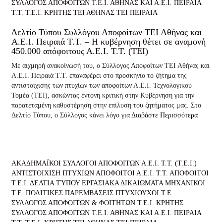
ΣΥΛΛΟΓΟΣ ΑΠΟΦΟΙΤΩΝ Τ.Ε.Ι. ΑΘΗΝΑΣ ΚΑΙ Α.Ε.Ι. ΠΕΙΡΑΙΑ
Τ.Τ.
Τ.Ε.Ι. ΚΡΗΤΗΣ
ΤΕΙ ΑΘΗΝΑΣ
ΤΕΙ ΠΕΙΡΑΙΑ
Δελτίο Τύπου Συλλόγου Αποφοίτων ΤΕΙ Αθήνας και
Α.Ε.Ι. Πειραιά Τ.Τ. – Η κυβέρνηση θέτει σε αναμονή
450.000 απόφοιτους Α.Ε.Ι. Τ.Τ. (ΤΕΙ)
Με αιχμηρή ανακοίνωσή του, ο Σύλλογος Αποφοίτων ΤΕΙ Αθήνας και
Α.Ε.Ι. Πειραιά Τ.Τ. επαναφέρει στο προσκήνιο το ζήτημα της
αντιστοίχισης των πτυχίων των αποφοίτων Α.Ε.Ι. Τεχνολογικού
Τομέα (ΤΕΙ), ασκώντας έντονη κριτική στην Κυβέρνηση για την
παρατεταμένη καθυστέρηση στην επίλυση του ζητήματος μας. Στο
Δελτίο Τύπου, ο Σύλλογος κάνει λόγο για
Διαβάστε Περισσότερα
ΑΚΑΔΗΜΑΪΚΟΙ ΣΥΛΛΟΓΟΙ ΑΠΟΦΟΙΤΩΝ Α.Ε.Ι. Τ.Τ. (Τ.Ε.Ι.)
ΑΝΤΙΣΤΟΙΧΙΣΗ ΠΤΥΧΙΩΝ
ΑΠΟΦΟΙΤΟΙ Α.Ε.Ι. Τ.Τ.
ΑΠΟΦΟΙΤΟΙ
Τ.Ε.Ι.
ΔΕΛΤΙΑ ΤΎΠΟΥ
ΕΡΓΑΣΙΑΚΑ ΔΙΚΑΙΩΜΑΤΑ
ΜΗΧΑΝΙΚΟΙ
Τ.Ε.
ΠΟΛΙΤΙΚΕΣ ΠΑΡΕΜΒΑΣΕΙΣ
ΠΤΥΧΙΟΥΧΟΙ Τ.Ε.
ΣΥΛΛΟΓΟΣ ΑΠΟΦΟΙΤΩΝ & ΦΟΙΤΗΤΩΝ Τ.Ε.Ι. ΚΡΗΤΗΣ
ΣΥΛΛΟΓΟΣ ΑΠΟΦΟΙΤΩΝ Τ.Ε.Ι. ΑΘΗΝΑΣ ΚΑΙ Α.Ε.Ι. ΠΕΙΡΑΙΑ