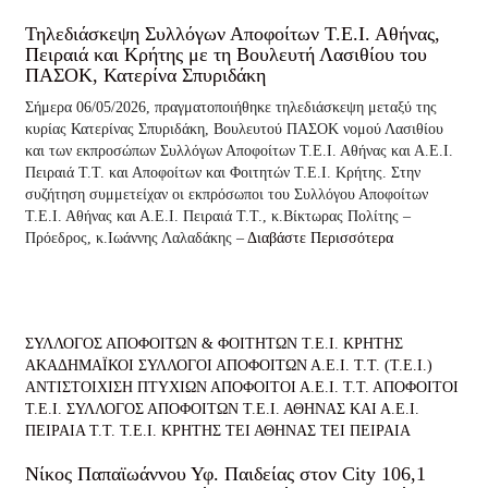
Τηλεδιάσκεψη Συλλόγων Αποφοίτων Τ.Ε.Ι. Αθήνας,
Πειραιά και Κρήτης με τη Βουλευτή Λασιθίου του
ΠΑΣΟΚ, Κατερίνα Σπυριδάκη
Σήμερα 06/05/2026, πραγματοποιήθηκε τηλεδιάσκεψη μεταξύ της
κυρίας Κατερίνας Σπυριδάκη, Βουλευτού ΠΑΣΟΚ νομού Λασιθίου
και των εκπροσώπων Συλλόγων Αποφοίτων Τ.Ε.Ι. Αθήνας και Α.Ε.Ι.
Πειραιά Τ.Τ. και Αποφοίτων και Φοιτητών Τ.Ε.Ι. Κρήτης. Στην
συζήτηση συμμετείχαν οι εκπρόσωποι του Συλλόγου Αποφοίτων
Τ.Ε.Ι. Αθήνας και Α.Ε.Ι. Πειραιά Τ.Τ., κ.Βίκτωρας Πολίτης –
Πρόεδρος, κ.Ιωάννης Λαλαδάκης –
Διαβάστε Περισσότερα
ΣΥΛΛΟΓΟΣ ΑΠΟΦΟΙΤΩΝ & ΦΟΙΤΗΤΩΝ Τ.Ε.Ι. ΚΡΗΤΗΣ
ΑΚΑΔΗΜΑΪΚΟΙ ΣΥΛΛΟΓΟΙ ΑΠΟΦΟΙΤΩΝ Α.Ε.Ι. Τ.Τ. (Τ.Ε.Ι.)
ΑΝΤΙΣΤΟΙΧΙΣΗ ΠΤΥΧΙΩΝ
ΑΠΟΦΟΙΤΟΙ Α.Ε.Ι. Τ.Τ.
ΑΠΟΦΟΙΤΟΙ
Τ.Ε.Ι.
ΣΥΛΛΟΓΟΣ ΑΠΟΦΟΙΤΩΝ Τ.Ε.Ι. ΑΘΗΝΑΣ ΚΑΙ Α.Ε.Ι.
ΠΕΙΡΑΙΑ Τ.Τ.
Τ.Ε.Ι. ΚΡΗΤΗΣ
ΤΕΙ ΑΘΗΝΑΣ
ΤΕΙ ΠΕΙΡΑΙΑ
Νίκος Παπαϊωάννου Υφ. Παιδείας στον City 106,1