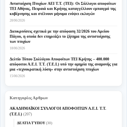
Αντιστοίχιση Πτυχίων AEI T.T. (ΤΕΙ): Οι Σύλλογοι αποφοίτων
ΤΕΙ Αθήνας, Πειραιά και Κρήτης καταγγέλλουν εμπαιγμό της
κυβέρνησης και στέλνουν μήνυμα ενόψει εκλογών
28/06/2026
Διευκρινίσεις σχετικά με την απόφαση 32/2026 του Αρείου
Πάγου, η οποία δεν επηρεάζει το ζήτημα της αντιστοίχισης
των πτυχίων
18/06/2026
Δελτίο Τύπου Συλλόγου Αποφοίτων ΤΕΙ Κρήτης – 400.000
απόφοιτοι Α.Ε.Ι. Τ.Τ. (Τ.Ε.Ι.) υπό την ομηρία της αναμονής για
μια «τεχνοκρατική λύση» στην αντιστοίχιση πτυχίων
15/06/2026
Κατηγορίες Αρθρων
ΑΚΑΔΗΜΑΪΚΟΙ ΣΥΛΛΟΓΟΙ ΑΠΟΦΟΙΤΩΝ Α.Ε.Ι. Τ.Τ.
(Τ.Ε.Ι.)
(207)
ΔΕΛΤΙΑ ΤΎΠΟΥ
(30)