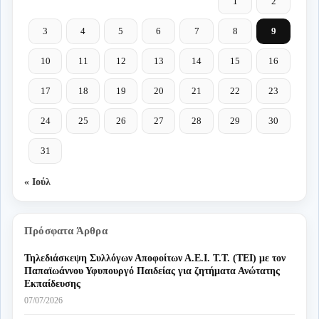
1
2
3
4
5
6
7
8
9
10
11
12
13
14
15
16
17
18
19
20
21
22
23
24
25
26
27
28
29
30
31
« Ιούλ
Πρόσφατα Άρθρα
Τηλεδιάσκεψη Συλλόγων Αποφοίτων Α.Ε.Ι. Τ.Τ. (ΤΕΙ) με τον
Παπαϊωάννου Υφυπουργό Παιδείας για ζητήματα Ανώτατης
Εκπαίδευσης
07/07/2026