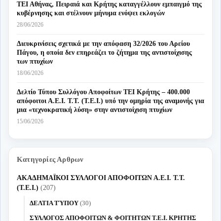
ΤΕΙ Αθήνας, Πειραιά και Κρήτης καταγγέλλουν εμπαιγμό της
κυβέρνησης και στέλνουν μήνυμα ενόψει εκλογών
28/06/2026
Διευκρινίσεις σχετικά με την απόφαση 32/2026 του Αρείου
Πάγου, η οποία δεν επηρεάζει το ζήτημα της αντιστοίχισης
των πτυχίων
18/06/2026
Δελτίο Τύπου Συλλόγου Αποφοίτων ΤΕΙ Κρήτης – 400.000
απόφοιτοι Α.Ε.Ι. Τ.Τ. (Τ.Ε.Ι.) υπό την ομηρία της αναμονής για
μια «τεχνοκρατική λύση» στην αντιστοίχιση πτυχίων
15/06/2026
Κατηγορίες Αρθρων
ΑΚΑΔΗΜΑΪΚΟΙ ΣΥΛΛΟΓΟΙ ΑΠΟΦΟΙΤΩΝ Α.Ε.Ι. Τ.Τ.
(Τ.Ε.Ι.)
(207)
ΔΕΛΤΙΑ ΤΎΠΟΥ
(30)
ΣΥΛΛΟΓΟΣ ΑΠΟΦΟΙΤΩΝ & ΦΟΙΤΗΤΩΝ Τ.Ε.Ι. ΚΡΗΤΗΣ