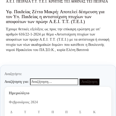
Α.Ε.Ι. ΠΕΙΡΑΙΑ Τ.Τ.
Τ.Ε.Ι. ΚΡΗΤΗΣ
ΤΕΙ ΑΘΗΝΑΣ
ΤΕΙ ΠΕΙΡΑΙΑ
Υφ. Παιδείας Ζέττα Μακρή: Αποτελεί δέσμευση για
τον Υπ. Παιδείας η αντιστοίχιση πτυχίων των
αποφοίτων των πρώην Α.Ε.Ι. Τ.Τ. (Τ.Ε.Ι.)
Έχουμε θετικές εξελίξεις ως προς την επίκαιρη ερώτηση με υπ’
αριθμόν 616/22-1-2024 με θέμα «Αντιστοίχιση πτυχίων των
αποφοίτων των πρώην Α.Ε.Ι. Τ.Τ. (Τ.Ε.Ι.) με τα αντίστοιχα ή συναφή
πτυχία των νέων ακαδημαϊκών δομών» που κατέθεσε η Βουλευτής
νομού Ηρακλείου του ΠΑ.ΣΟ.Κ., κυρία Ελένη Βατσινά
Αναζητήστε
Αναζήτηση για:
Ημερολόγιο
Φεβρουάριος 2024
Δ
Τ
Τ
Π
Π
Σ
Κ