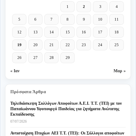
1
2
3
4
5
6
7
8
9
10
11
12
13
14
15
16
17
18
19
20
21
22
23
24
25
26
27
28
29
« Ιαν
Μαρ »
Πρόσφατα Άρθρα
Τηλεδιάσκεψη Συλλόγων Αποφοίτων Α.Ε.Ι. Τ.Τ. (ΤΕΙ) με τον
Παπαϊωάννου Υφυπουργό Παιδείας για ζητήματα Ανώτατης
Εκπαίδευσης
07/07/2026
Αντιστοίχιση Πτυχίων AEI T.T. (ΤΕΙ): Οι Σύλλογοι αποφοίτων