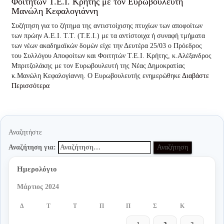
Φοιτητών Τ.Ε.Ι. Κρήτης με τον Ευρωβουλευτή
Μανώλη Κεφαλογιάννη
Συζήτηση για το ζήτημα της αντιστοίχισης πτυχίων των αποφοίτων
των πρώην Α.Ε.Ι. Τ.Τ. (Τ.Ε.Ι.) με τα αντίστοιχα ή συναφή τμήματα
των νέων ακαδημαϊκών δομών είχε την Δευτέρα 25/03 ο Πρόεδρος
του Συλλόγου Αποφοίτων και Φοιτητών Τ.Ε.Ι. Κρήτης, κ.Αλέξανδρος
Μπριτζολάκης με τον Ευρωβουλευτή της Νέας Δημοκρατίας
κ.Μανώλη Κεφαλογίαννη. Ο Ευρωβουλευτής ενημερώθηκε
Διαβάστε
Περισσότερα
Αναζητήστε
Αναζήτηση για:
Ημερολόγιο
Μάρτιος 2024
Δ
Τ
Τ
Π
Π
Σ
Κ