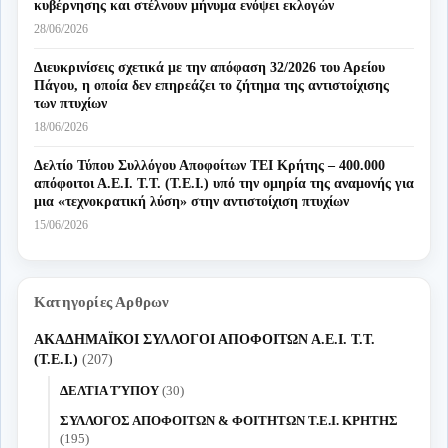
κυβέρνησης και στέλνουν μήνυμα ενόψει εκλογών
28/06/2026
Διευκρινίσεις σχετικά με την απόφαση 32/2026 του Αρείου
Πάγου, η οποία δεν επηρεάζει το ζήτημα της αντιστοίχισης
των πτυχίων
18/06/2026
Δελτίο Τύπου Συλλόγου Αποφοίτων ΤΕΙ Κρήτης – 400.000
απόφοιτοι Α.Ε.Ι. Τ.Τ. (Τ.Ε.Ι.) υπό την ομηρία της αναμονής για
μια «τεχνοκρατική λύση» στην αντιστοίχιση πτυχίων
15/06/2026
Κατηγορίες Αρθρων
ΑΚΑΔΗΜΑΪΚΟΙ ΣΥΛΛΟΓΟΙ ΑΠΟΦΟΙΤΩΝ Α.Ε.Ι. Τ.Τ.
(Τ.Ε.Ι.)
(207)
ΔΕΛΤΙΑ ΤΎΠΟΥ
(30)
ΣΥΛΛΟΓΟΣ ΑΠΟΦΟΙΤΩΝ & ΦΟΙΤΗΤΩΝ Τ.Ε.Ι. ΚΡΗΤΗΣ
(195)