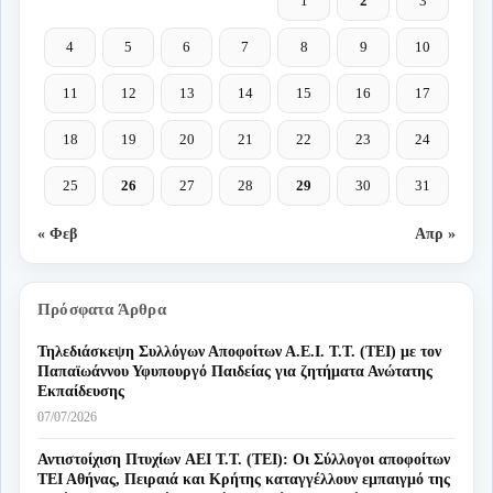
1
2
3
4
5
6
7
8
9
10
11
12
13
14
15
16
17
18
19
20
21
22
23
24
25
26
27
28
29
30
31
« Φεβ
Απρ »
Πρόσφατα Άρθρα
Τηλεδιάσκεψη Συλλόγων Αποφοίτων Α.Ε.Ι. Τ.Τ. (ΤΕΙ) με τον
Παπαϊωάννου Υφυπουργό Παιδείας για ζητήματα Ανώτατης
Εκπαίδευσης
07/07/2026
Αντιστοίχιση Πτυχίων AEI T.T. (ΤΕΙ): Οι Σύλλογοι αποφοίτων
ΤΕΙ Αθήνας, Πειραιά και Κρήτης καταγγέλλουν εμπαιγμό της