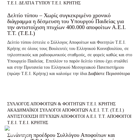
Τ.Ε.Ι.
ΔΕΛΤΙΑ ΤΎΠΟΥ
Τ.Ε.Ι. ΚΡΗΤΗΣ
Δελτίο τύπου – Χωρίς συγκεκριμένο χρονικό
διάγραμμα η δέσμευση του Υπουργού Παιδείας για
την αντιστοίχιση πτυχίων 400.000 αποφοίτων Α.Ε.Ι.
Τ.Τ. (Τ.Ε.Ι.)
Δελτίο τύπου έστειλε ο Σύλλογος Αποφοίτων και Φοιτητών Τ.Ε.Ι.
Κρήτης σε όλους τους Βουλευτές του Ελληνικού Κοινοβουλίου, σε
τηλεοπτικούς και ραδιοφωνικούς σταθμούς, σε φορείς καθώς και στο
Υπουργείο Παιδείας. Επιπλέον το παρόν δελτίο τύπου έχει σταλθεί
και στην Πρυτανεία του Ελληνικού Μεσογειακού Πανεπιστήμιου
(πρώην Τ.Ε.Ι. Κρήτης) και καλούμε την ίδια
Διαβάστε Περισσότερα
ΣΥΛΛΟΓΟΣ ΑΠΟΦΟΙΤΩΝ & ΦΟΙΤΗΤΩΝ Τ.Ε.Ι. ΚΡΗΤΗΣ
ΑΚΑΔΗΜΑΪΚΟΙ ΣΥΛΛΟΓΟΙ ΑΠΟΦΟΙΤΩΝ Α.Ε.Ι. Τ.Τ. (Τ.Ε.Ι.)
ΑΝΤΙΣΤΟΙΧΙΣΗ ΠΤΥΧΙΩΝ
ΑΠΟΦΟΙΤΟΙ Α.Ε.Ι. Τ.Τ.
ΑΠΟΦΟΙΤΟΙ
Τ.Ε.Ι.
Τ.Ε.Ι. ΚΡΗΤΗΣ
Συνάντηση προέδρου Συλλόγου Αποφοίτων και